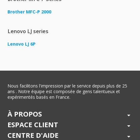
Brother MFC-P 2000
Lenovo LJ series
Lenovo LJ 6P
Nous facilitons l'impression par le service depuis plus de 25
ans . Notre équipe est composée de gens talentueux et
expérimentés basés en France.
À PROPOS
arrow_drop_down
ESPACE CLIENT
arrow_drop_down
CENTRE D'AIDE
arrow_drop_down