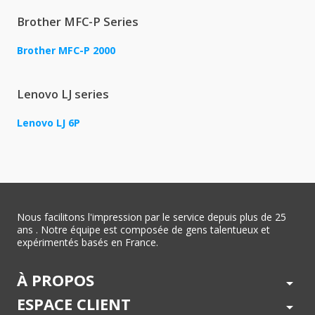
Brother MFC-P Series
Brother MFC-P 2000
Lenovo LJ series
Lenovo LJ 6P
Nous facilitons l'impression par le service depuis plus de 25
ans . Notre équipe est composée de gens talentueux et
expérimentés basés en France.
À PROPOS
arrow_drop_down
ESPACE CLIENT
arrow_drop_down