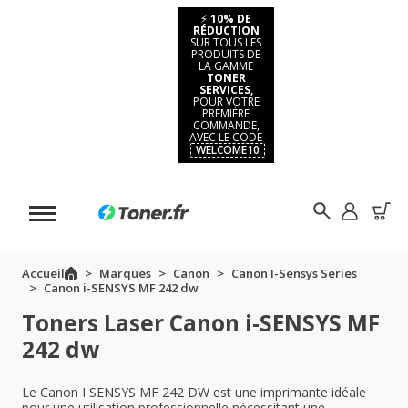
⚡
10% DE
RÉDUCTION
SUR TOUS LES
PRODUITS DE
LA GAMME
TONER
SERVICES,
POUR VOTRE
PREMIÈRE
COMMANDE,
AVEC LE CODE
WELCOME10
Accueil
Marques
Canon
Canon I-Sensys Series
Canon i-SENSYS MF 242 dw
Toners Laser Canon i-SENSYS MF
242 dw
Le Canon I SENSYS MF 242 DW est une imprimante idéale
pour une utilisation professionnelle nécessitant une