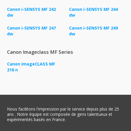
Canon i-SENSYS MF 242
Canon i-SENSYS MF 244
dw
dw
Canon i-SENSYS MF 247
Canon i-SENSYS MF 249
dw
dw
Canon Imageclass MF Series
Canon imageCLASS MF
216 n
Nous facilitons l'impression par le service depuis plus de 25
ans . Notre équipe est composée de gens talentueux et
expérimentés basés en France.