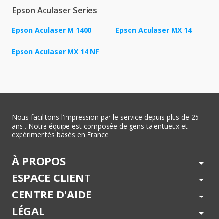
Epson Aculaser Series
Epson Aculaser M 1400
Epson Aculaser MX 14
Epson Aculaser MX 14 NF
Nous facilitons l'impression par le service depuis plus de 25
ans . Notre équipe est composée de gens talentueux et
expérimentés basés en France.
À PROPOS
arrow_drop_down
ESPACE CLIENT
arrow_drop_down
CENTRE D'AIDE
arrow_drop_down
LÉGAL
arrow_drop_down