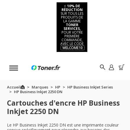
⚡
10% DE
RÉDUCTION
SUR TOUS LES
PRODUITS DE
LA GAMME
TONER
SERVICES,
POUR VOTRE
PREMIÈRE
COMMANDE,
AVEC LE CODE
WELCOME10
Accueil
Marques
HP
HP Business InkJet Series
HP Business Inkjet 2250 DN
Cartouches d'encre HP Business
Inkjet 2250 DN
Le HP Business Inkjet 2250 DN est une imprimante couleur
conçue spécifiquement pour répondre aux besoins des