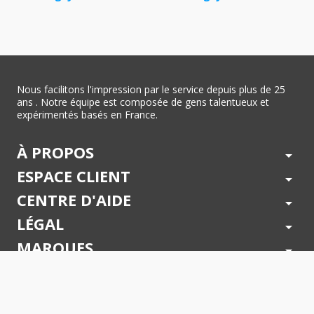
Nous facilitons l'impression par le service depuis plus de 25
ans . Notre équipe est composée de gens talentueux et
expérimentés basés en France.
À PROPOS
arrow_drop_down
ESPACE CLIENT
arrow_drop_down
CENTRE D'AIDE
arrow_drop_down
LÉGAL
arrow_drop_down
MARQUES
arrow_drop_down
PAIEMENTS SÉCURISÉS
arrow_drop_down
SUIVEZ NOUS !
arrow_drop_down