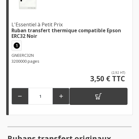
L'Essentiel à Petit Prix
Ruban transfert thermique compatible Epson
ERC32 Noir
1
GNEERC32N
3200000 pages
(2,92 HT)
3,50 € TTC


Rubans transfert originaux