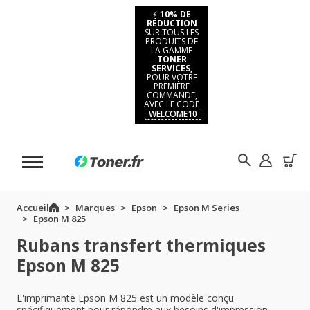
⚡
10% DE
RÉDUCTION
SUR TOUS LES
PRODUITS DE
LA GAMME
TONER
SERVICES,
POUR VOTRE
PREMIÈRE
COMMANDE,
AVEC LE CODE
WELCOME10
Accueil
Marques
Epson
Epson M Series
Epson M 825
Rubans transfert thermiques
Epson M 825
L'imprimante Epson M 825 est un modèle conçu
spécifiquement pour répondre aux besoins d'impression