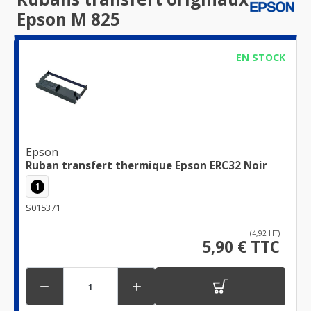
Epson M 825
EN STOCK
Epson
Ruban transfert thermique Epson ERC32 Noir
1
S015371
(4,92 HT)
5,90 € TTC

