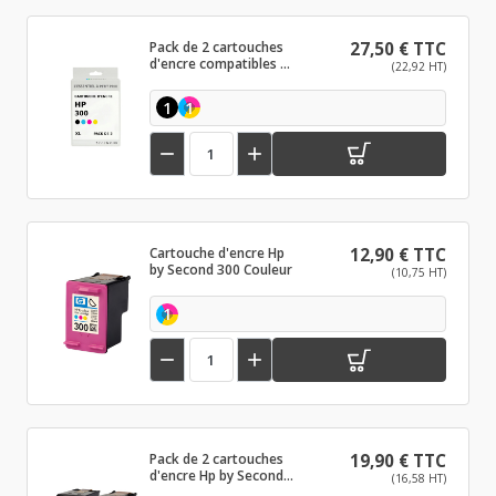
Pack de 2 cartouches
27,50 € TTC
d'encre compatibles HP
(22,92 HT)
300 XL Noir et couleurs
1
1


Cartouche d'encre Hp
12,90 € TTC
by Second 300 Couleur
(10,75 HT)
1


Pack de 2 cartouches
19,90 € TTC
d'encre Hp by Second
(16,58 HT)
300 Noir et couleurs