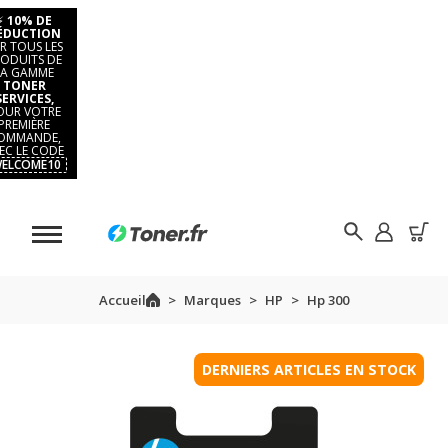
⚡
10% DE
ÉDUCTION
R TOUS LES
ODUITS DE
LA GAMME
TONER
SERVICES,
OUR VOTRE
PREMIÈRE
OMMANDE,
EC LE CODE
ELCOME10
Accueil
Marques
HP
Hp 300
DERNIERS ARTICLES EN STOCK