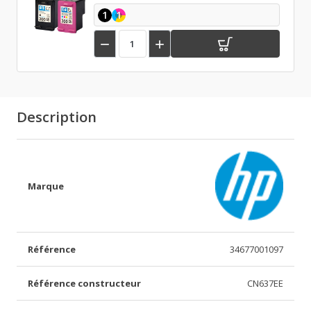
1
1


Description
Marque
Référence
34677001097
Référence constructeur
CN637EE