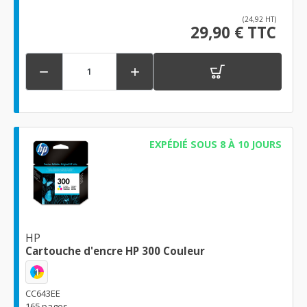
(24,92 HT)
29,90 € TTC


EXPÉDIÉ SOUS 8 À 10 JOURS
HP
Cartouche d'encre HP 300 Couleur
1
CC643EE
165 pages