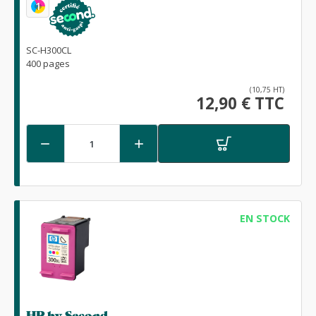
1
SC-H300CL
400 pages
(10,75 HT)
12,90 € TTC


EN STOCK
HP by Second