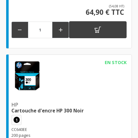
(54,08 HT)
64,90 € TTC


EN STOCK
HP
Cartouche d'encre HP 300 Noir
1
CC640EE
200 pages