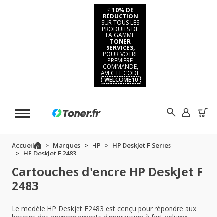
⚡
10% DE
RÉDUCTION
SUR TOUS LES
PRODUITS DE
LA GAMME
TONER
SERVICES,
POUR VOTRE
PREMIÈRE
COMMANDE,
AVEC LE CODE
WELCOME10
Accueil
Marques
HP
HP DeskJet F Series
HP DeskJet F 2483
Cartouches d'encre HP DeskJet F
2483
Le modèle HP Deskjet F2483 est conçu pour répondre aux
besoins des environnements d'impression à fort volume.