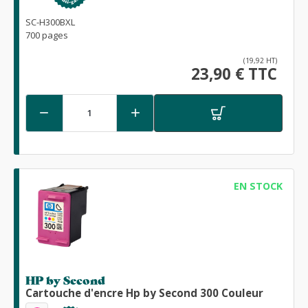
SC-H300BXL
700 pages
(19,92 HT)
23,90 € TTC


EN STOCK
HP by Second
Cartouche d'encre Hp by Second 300 Couleur