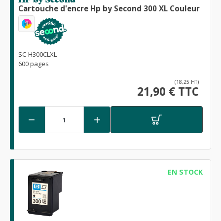
Cartouche d'encre Hp by Second 300 XL Couleur
1
SC-H300CLXL
600 pages
(18,25 HT)
21,90 € TTC


EN STOCK