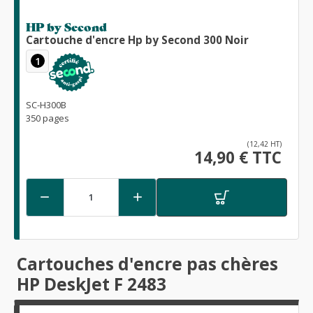
HP by Second
Cartouche d'encre Hp by Second 300 Noir
1
SC-H300B
350 pages
(12,42 HT)
14,90 € TTC


Cartouches d'encre pas chères
HP DeskJet F 2483