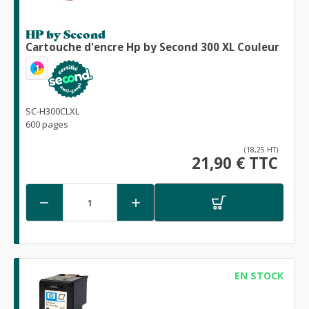
HP by Second
Cartouche d'encre Hp by Second 300 XL Couleur
1
SC-H300CLXL
600 pages
(18,25 HT)
21,90 € TTC


EN STOCK