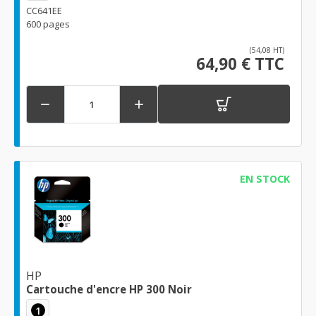
CC641EE
600 pages
(54,08 HT)
64,90 € TTC


EN STOCK
HP
Cartouche d'encre HP 300 Noir
1