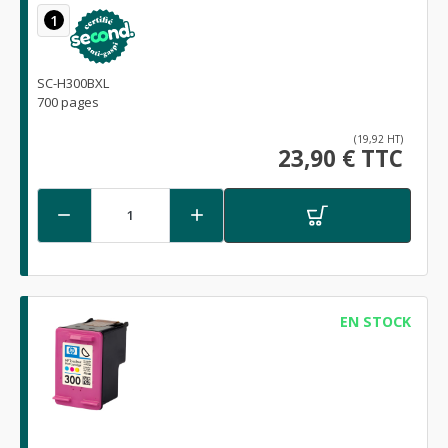
1
SC-H300BXL
700 pages
(19,92 HT)
23,90 € TTC


EN STOCK