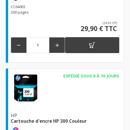
CC640EE
200 pages
(24,92 HT)
29,90 € TTC


EXPÉDIÉ SOUS 8 À 10 JOURS
HP
Cartouche d'encre HP 300 Couleur
1