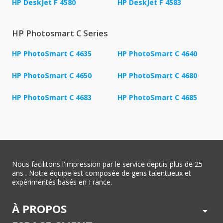
HP DeskJet F 4580
HP DeskJet F 4583
HP Photosmart C Series
HP PhotoSmart C 4635
HP PhotoSmart C 4640
HP PhotoSmart C 4650
HP PhotoSmart C 4680
HP PhotoSmart C 4683
HP PhotoSmart C 4685
Nous facilitons l'impression par le service depuis plus de 25
ans . Notre équipe est composée de gens talentueux et
expérimentés basés en France.
À PROPOS
arrow_drop_down