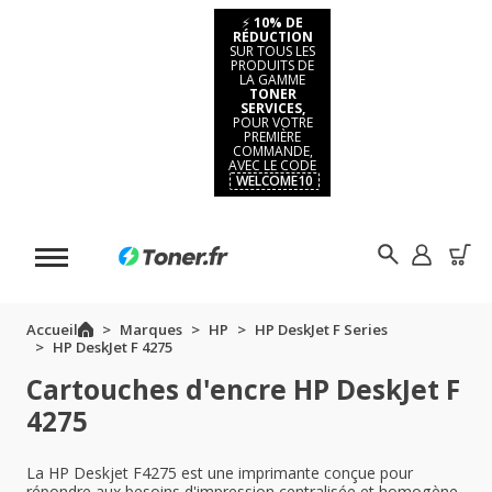
⚡
10% DE
RÉDUCTION
SUR TOUS LES
PRODUITS DE
LA GAMME
TONER
SERVICES,
POUR VOTRE
PREMIÈRE
COMMANDE,
AVEC LE CODE
WELCOME10
Accueil
Marques
HP
HP DeskJet F Series
HP DeskJet F 4275
Cartouches d'encre HP DeskJet F
4275
La HP Deskjet F4275 est une imprimante conçue pour
répondre aux besoins d'impression centralisée et homogène