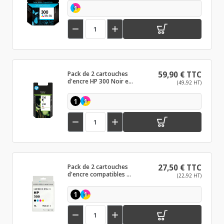
1


Pack de 2 cartouches
59,90 € TTC
d'encre HP 300 Noir et
(49,92 HT)
couleurs
1
1


Pack de 2 cartouches
27,50 € TTC
d'encre compatibles HP
(22,92 HT)
300 XL Noir et couleurs
1
1

