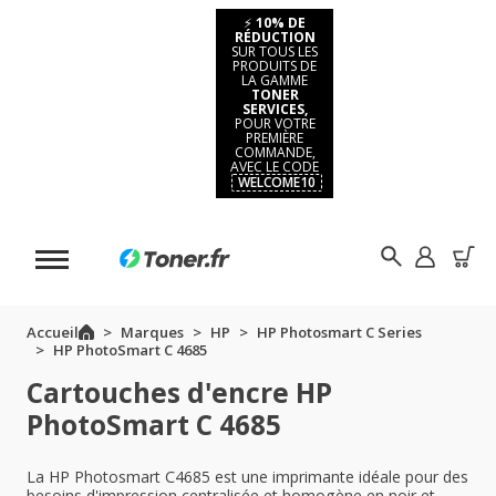
⚡
10% DE
RÉDUCTION
SUR TOUS LES
PRODUITS DE
LA GAMME
TONER
SERVICES,
POUR VOTRE
PREMIÈRE
COMMANDE,
AVEC LE CODE
WELCOME10
Accueil
Marques
HP
HP Photosmart C Series
HP PhotoSmart C 4685
Cartouches d'encre HP
PhotoSmart C 4685
La HP Photosmart C4685 est une imprimante idéale pour des
besoins d'impression centralisée et homogène en noir et