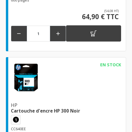
600 pages
(54,08 HT)
64,90 € TTC


EN STOCK
HP
Cartouche d'encre HP 300 Noir
1
CC640EE