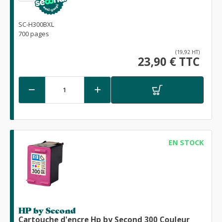
SC-H300BXL
700 pages
(19,92 HT)
23,90 € TTC


EN STOCK
HP by Second
Cartouche d'encre Hp by Second 300 Couleur