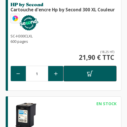
HP by Second
Cartouche d'encre Hp by Second 300 XL Couleur
1
SC-H300CLXL
600 pages
(18,25 HT)
21,90 € TTC


EN STOCK