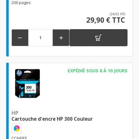
200 pages
(24,92 HT)
29,90 € TTC


EXPÉDIÉ SOUS 8 À 10 JOURS
HP
Cartouche d'encre HP 300 Couleur
1
CC643EE