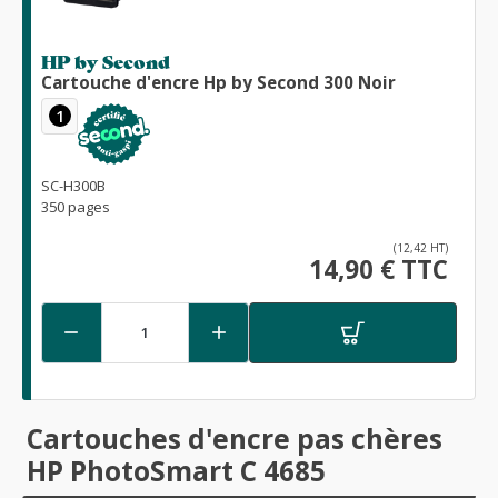
HP by Second
Cartouche d'encre Hp by Second 300 Noir
1
SC-H300B
350 pages
(12,42 HT)
14,90 € TTC


Cartouches d'encre pas chères
HP PhotoSmart C 4685