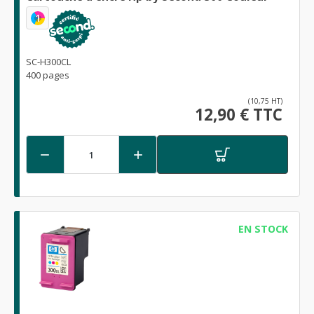
1
SC-H300CL
400 pages
(10,75 HT)
12,90 € TTC


EN STOCK