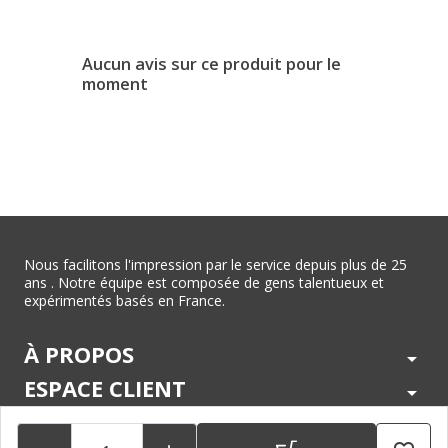
Aucun avis sur ce produit pour le
moment
Nous facilitons l'impression par le service depuis plus de 25
ans . Notre équipe est composée de gens talentueux et
expérimentés basés en France.
À PROPOS
arrow_drop_down
ESPACE CLIENT
arrow_drop_down
CENTRE D'AIDE
arrow_drop_down