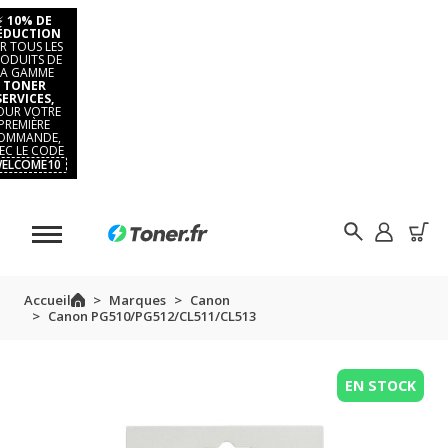
⚡
10% DE
ÉDUCTION
R TOUS LES
ODUITS DE
LA GAMME
TONER
SERVICES,
OUR VOTRE
PREMIÈRE
OMMANDE,
EC LE CODE
ELCOME10
Accueil
Marques
Canon
Canon PG510/PG512/CL511/CL513
EN STOCK