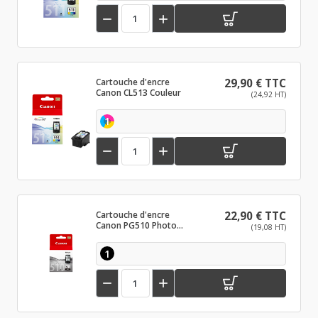


Cartouche d'encre
29,90 € TTC
Canon CL513 Couleur
(24,92 HT)
1


Cartouche d'encre
22,90 € TTC
Canon PG510 Photo
(19,08 HT)
noir
1

