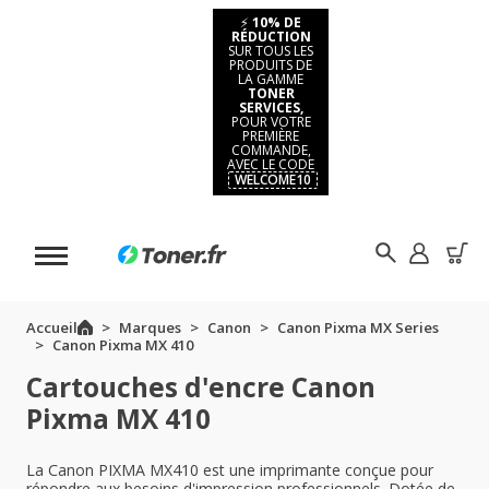
⚡
10% DE
RÉDUCTION
SUR TOUS LES
PRODUITS DE
LA GAMME
TONER
SERVICES,
POUR VOTRE
PREMIÈRE
COMMANDE,
AVEC LE CODE
WELCOME10
Accueil
Marques
Canon
Canon Pixma MX Series
Canon Pixma MX 410
Cartouches d'encre Canon
Pixma MX 410
La Canon PIXMA MX410 est une imprimante conçue pour
répondre aux besoins d'impression professionnels. Dotée de