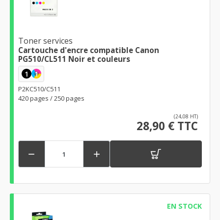
Toner services
Cartouche d'encre compatible Canon
PG510/CL511 Noir et couleurs
1
1
P2KC510/C511
420 pages / 250 pages
(24,08 HT)
28,90 € TTC


EN STOCK