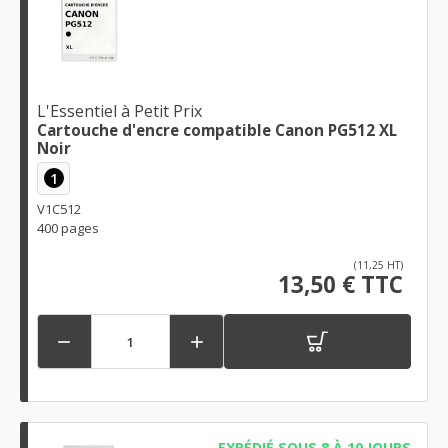
L'Essentiel à Petit Prix
Cartouche d'encre compatible Canon PG512 XL
Noir
1
V1C512
400 pages
(11,25 HT)
13,50 € TTC


EXPÉDIÉ SOUS 8 À 10 JOURS