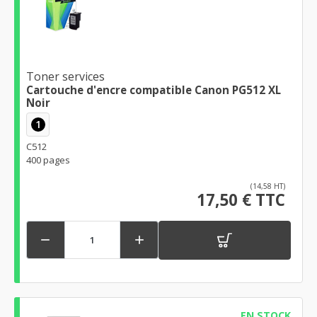
Toner services
Cartouche d'encre compatible Canon PG512 XL
Noir
1
C512
400 pages
(14,58 HT)
17,50 € TTC


EN STOCK