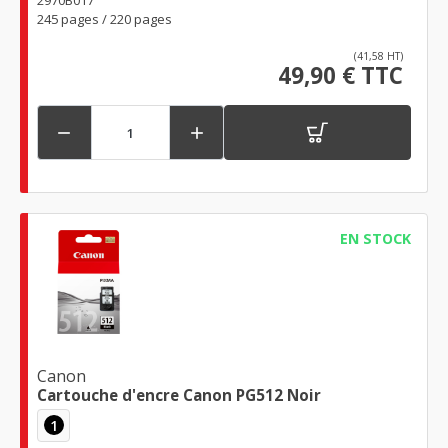
2970B017
245 pages / 220 pages
(41,58 HT)
49,90 € TTC


EN STOCK
Canon
Cartouche d'encre Canon PG512 Noir
1