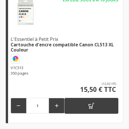
L'Essentiel à Petit Prix
Cartouche d'encre compatible Canon CL513 XL
Couleur
1
V1C513
350 pages
(12,92 HT)
15,50 € TTC

