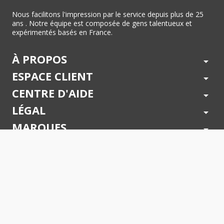
Nous facilitons l'impression par le service depuis plus de 25
ans . Notre équipe est composée de gens talentueux et
expérimentés basés en France.
À PROPOS
arrow_drop_down
ESPACE CLIENT
arrow_drop_down
CENTRE D'AIDE
arrow_drop_down
LÉGAL
arrow_drop_down
MARQUES
arrow_drop_down
PAIEMENTS SÉCURISÉS
arrow_drop_down
SUIVEZ NOUS !
arrow_drop_down
© 2026 - Toner Services