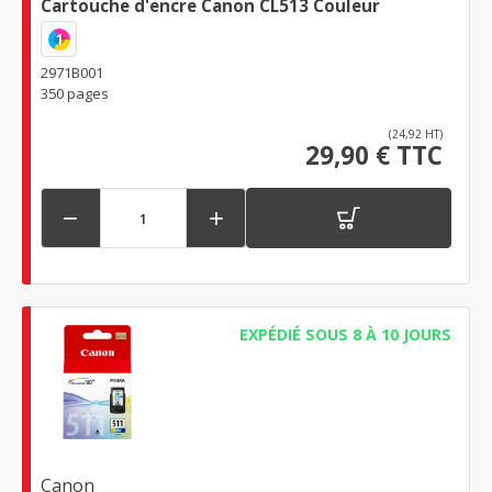
Cartouche d'encre Canon CL513 Couleur
1
2971B001
350 pages
(24,92 HT)
29,90 € TTC


EXPÉDIÉ SOUS 8 À 10 JOURS
Canon