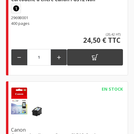
1
2969B001
400 pages
(20,42 HT)
24,50 € TTC


EN STOCK
Canon