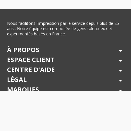
Nous facilitons l'impression par le service depuis plus de 25
ans . Notre équipe est composée de gens talentueux et
expérimentés basés en France.
À PROPOS
arrow_drop_down
ESPACE CLIENT
arrow_drop_down
CENTRE D'AIDE
arrow_drop_down
LÉGAL
arrow_drop_down
MARQUES
arrow_drop_down
PAIEMENTS SÉCURISÉS
arrow_drop_down
SUIVEZ NOUS !
arrow_drop_down