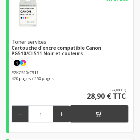
Toner services
Cartouche d'encre compatible Canon
PG510/CL511 Noir et couleurs
1
1
P2KC510/C511
420 pages / 250 pages
(24,08 HT)
28,90 € TTC

