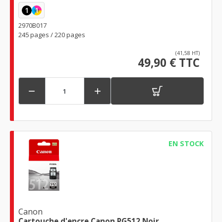
1
1
2970B017
245 pages / 220 pages
(41,58 HT)
49,90 € TTC


EN STOCK
Canon
Cartouche d'encre Canon PG512 Noir