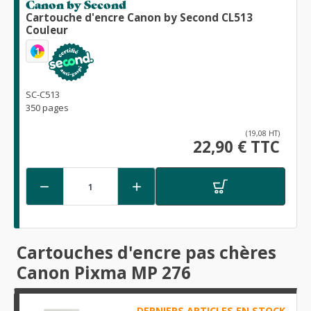
Canon by Second
Cartouche d'encre Canon by Second CL513
Couleur
1
SC-C513
350 pages
(19,08 HT)
22,90 € TTC


Cartouches d'encre pas chères
Canon Pixma MP 276
DERNIERS ARTICLES EN STOCK