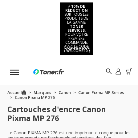
⚡
10% DE
RÉDUCTION
SUR TOUS LES
PRODUITS DE
LA GAMME
TONER
SERVICES,
POUR VOTRE
PREMIÈRE
COMMANDE,
AVEC LE CODE
WELCOME10
Accueil
Marques
Canon
Canon Pixma MP Series
Canon Pixma MP 276
Cartouches d'encre Canon
Pixma MP 276
Le Canon PIXMA MP 276 est une imprimante conçue pour les
environnements professionnels nécessitant des flux