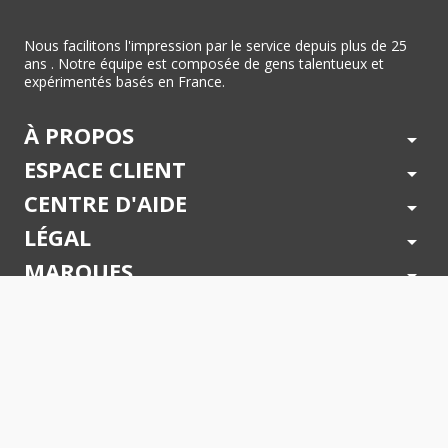
Nous facilitons l'impression par le service depuis plus de 25
ans . Notre équipe est composée de gens talentueux et
expérimentés basés en France.
À PROPOS
arrow_drop_down
ESPACE CLIENT
arrow_drop_down
CENTRE D'AIDE
arrow_drop_down
LÉGAL
arrow_drop_down
MARQUES
arrow_drop_down
PAIEMENTS SÉCURISÉS
arrow_drop_down
SUIVEZ NOUS !
arrow_drop_down
© 2026 - Toner Services