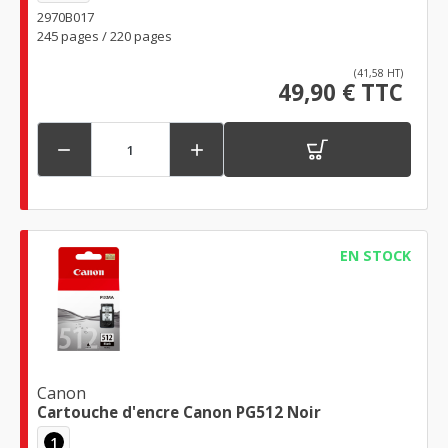
2970B017
245 pages / 220 pages
(41,58 HT)
49,90 € TTC


EN STOCK
Canon
Cartouche d'encre Canon PG512 Noir
1