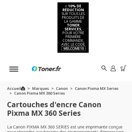
⚡
10% DE
RÉDUCTION
SUR TOUS LES
PRODUITS DE
LA GAMME
TONER
SERVICES,
POUR VOTRE
PREMIÈRE
COMMANDE,
AVEC LE CODE
WELCOME10
Accueil
Marques
Canon
Canon Pixma MX Series
Canon Pixma MX 360 Series
Cartouches d'encre Canon
Pixma MX 360 Series
La Canon PIXMA MX 360 SERIES est une imprimante conçue
pour répondre aux besoins des environnements d'impression