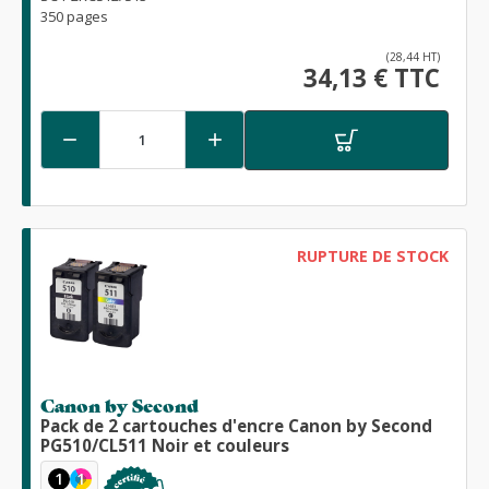
350 pages
(28,44 HT)
34,13 € TTC


RUPTURE DE STOCK
Canon by Second
Pack de 2 cartouches d'encre Canon by Second
PG510/CL511 Noir et couleurs
1
1