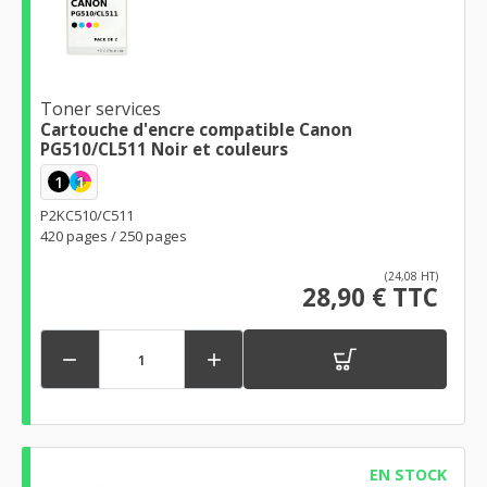
Toner services
Cartouche d'encre compatible Canon
PG510/CL511 Noir et couleurs
1
1
P2KC510/C511
420 pages / 250 pages
(24,08 HT)
28,90 € TTC


EN STOCK