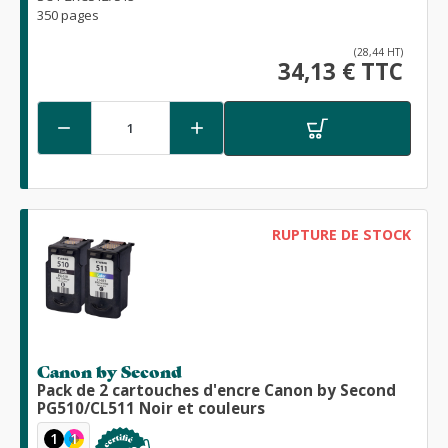
350 pages
(28,44 HT)
34,13 € TTC


RUPTURE DE STOCK
Canon by Second
Pack de 2 cartouches d'encre Canon by Second
PG510/CL511 Noir et couleurs
1
1