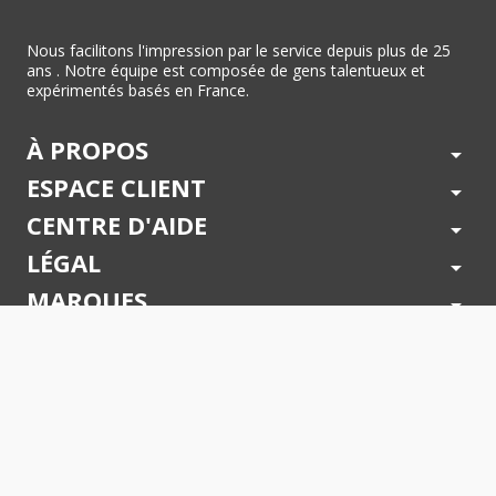
Nous facilitons l'impression par le service depuis plus de 25
ans . Notre équipe est composée de gens talentueux et
expérimentés basés en France.
À PROPOS
arrow_drop_down
ESPACE CLIENT
arrow_drop_down
CENTRE D'AIDE
arrow_drop_down
LÉGAL
arrow_drop_down
MARQUES
arrow_drop_down
PAIEMENTS SÉCURISÉS
arrow_drop_down
SUIVEZ NOUS !
arrow_drop_down
© 2026 - Toner Services