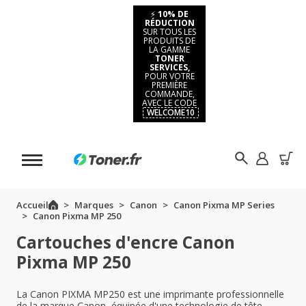
⚡
10% DE
RÉDUCTION
SUR TOUS LES
PRODUITS DE
LA GAMME
TONER
SERVICES,
POUR VOTRE
PREMIÈRE
COMMANDE,
AVEC LE CODE
WELCOME10
Accueil
Marques
Canon
Canon Pixma MP Series
Canon Pixma MP 250
Cartouches d'encre Canon
Pixma MP 250
La Canon PIXMA MP250 est une imprimante professionnelle
de la marque Canon, équipée d'une technologie de tête