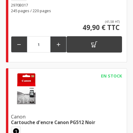
2970B017
245 pages / 220 pages
(41,58 HT)
49,90 € TTC


EN STOCK
Canon
Cartouche d'encre Canon PG512 Noir
1