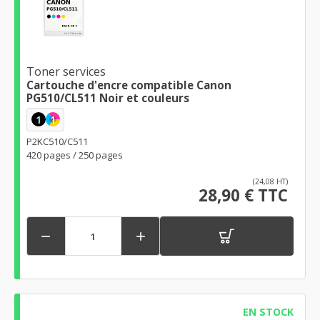
Toner services
Cartouche d'encre compatible Canon
PG510/CL511 Noir et couleurs
1
1
P2KC510/C511
420 pages / 250 pages
(24,08 HT)
28,90 € TTC


EN STOCK