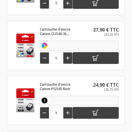


Cartouche d'encre
27,90 € TTC
Canon CLI546 XL
(23,25 HT)
Couleur
1


Cartouche d'encre
24,90 € TTC
Canon PG545 Noir
(20,75 HT)
1

