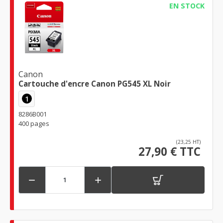
EN STOCK
Canon
Cartouche d'encre Canon PG545 XL Noir
1
8286B001
400 pages
(23,25 HT)
27,90 € TTC

