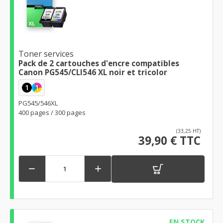
Toner services
Pack de 2 cartouches d'encre compatibles
Canon PG545/CLI546 XL noir et tricolor
1
1
PG545/546XL
400 pages / 300 pages
(33,25 HT)
39,90 € TTC


EN STOCK