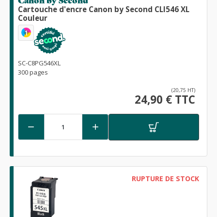
Cartouche d'encre Canon by Second CLI546 XL
Couleur
1
SC-C8PG546XL
300 pages
(20,75 HT)
24,90 € TTC


RUPTURE DE STOCK