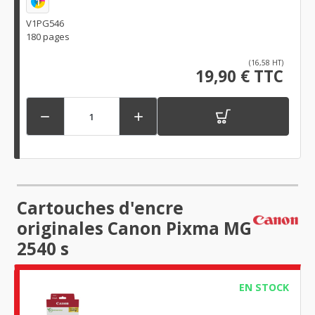
1
V1PG546
180 pages
(16,58 HT)
19,90 € TTC


Cartouches d'encre
originales Canon Pixma MG
2540 s
EN STOCK