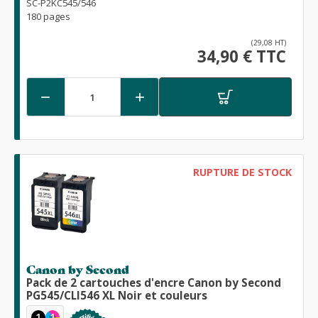
SC-P2KC545/546
180 pages
(29,08 HT)
34,90 € TTC


RUPTURE DE STOCK
Canon by Second
Pack de 2 cartouches d'encre Canon by Second
PG545/CLI546 XL Noir et couleurs
1
1