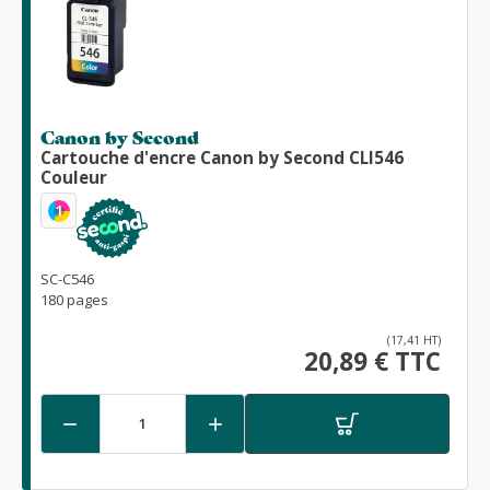
Canon by Second
Cartouche d'encre Canon by Second CLI546
Couleur
1
SC-C546
180 pages
(17,41 HT)
20,89 € TTC

