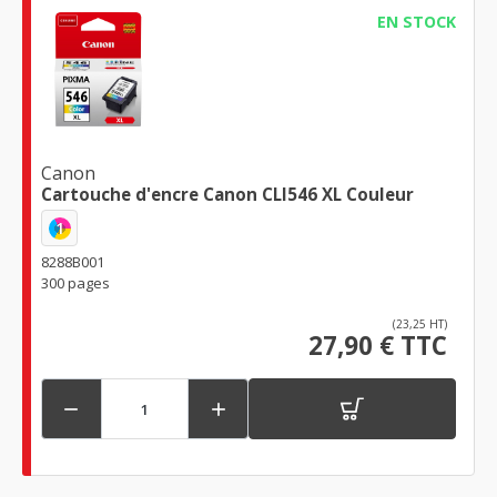
EN STOCK
Canon
Cartouche d'encre Canon CLI546 XL Couleur
1
8288B001
300 pages
(23,25 HT)
27,90 € TTC

