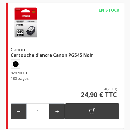
EN STOCK
Canon
Cartouche d'encre Canon PG545 Noir
1
8287B001
180 pages
(20,75 HT)
24,90 € TTC

