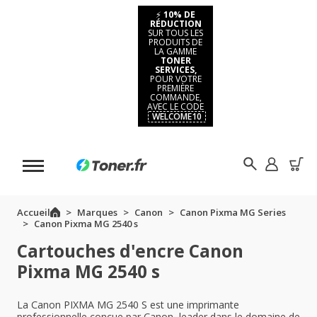
⚡
10% DE
RÉDUCTION
SUR TOUS LES
PRODUITS DE
LA GAMME
TONER
SERVICES,
POUR VOTRE
PREMIÈRE
COMMANDE,
AVEC LE CODE
WELCOME10
Accueil
Marques
Canon
Canon Pixma MG Series
Canon Pixma MG 2540 s
Cartouches d'encre Canon
Pixma MG 2540 s
La Canon PIXMA MG 2540 S est une imprimante
professionnelle conçue par Canon, leader dans le domaine de