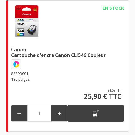
EN STOCK
Canon
Cartouche d'encre Canon CLI546 Couleur
1
8289B001
180 pages
(21,58 HT)
25,90 € TTC

