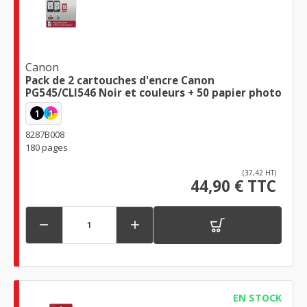
Canon
Pack de 2 cartouches d'encre Canon
PG545/CLI546 Noir et couleurs + 50 papier photo
1
1
8287B008
180 pages
(37,42 HT)
44,90 € TTC


EN STOCK