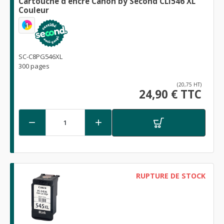
Cartouche d'encre Canon by Second CLI546 XL
Couleur
1
SC-C8PG546XL
300 pages
(20,75 HT)
24,90 € TTC


RUPTURE DE STOCK