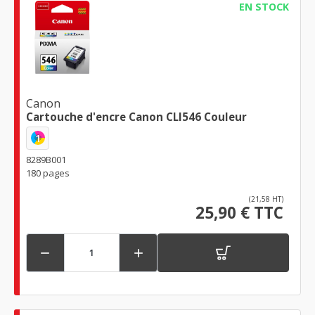
EN STOCK
Canon
Cartouche d'encre Canon CLI546 Couleur
1
8289B001
180 pages
(21,58 HT)
25,90 € TTC

