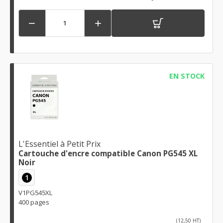


EN STOCK
L'Essentiel à Petit Prix
Cartouche d'encre compatible Canon PG545 XL
Noir
1
V1PG545XL
400 pages
(12,50 HT)