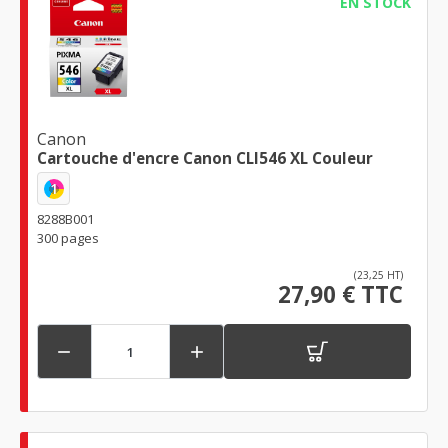
EN STOCK
Canon
Cartouche d'encre Canon CLI546 XL Couleur
1
8288B001
300 pages
(23,25 HT)
27,90 € TTC

