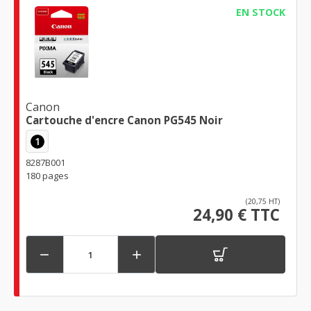
EN STOCK
Canon
Cartouche d'encre Canon PG545 Noir
1
8287B001
180 pages
(20,75 HT)
24,90 € TTC

