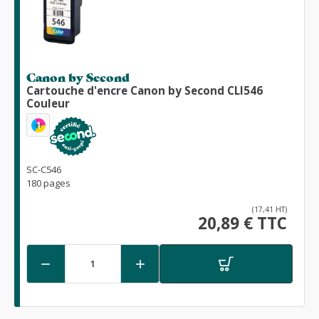
Canon by Second
Cartouche d'encre Canon by Second CLI546
Couleur
1
SC-C546
180 pages
(17,41 HT)
20,89 € TTC

