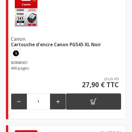
Canon
Cartouche d'encre Canon PG545 XL Noir
1
8286B001
400 pages
(23,25 HT)
27,90 € TTC

