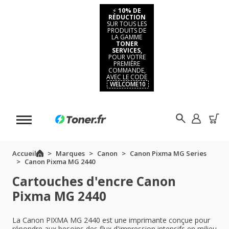
⚡
10% DE
RÉDUCTION
SUR TOUS LES
PRODUITS DE
LA GAMME
TONER
SERVICES,
POUR VOTRE
PREMIÈRE
COMMANDE,
AVEC LE CODE
WELCOME10
Accueil
Marques
Canon
Canon Pixma MG Series
Canon Pixma MG 2440
Cartouches d'encre Canon
Pixma MG 2440
La Canon PIXMA MG 2440 est une imprimante conçue pour
répondre aux besoins des flux d'impression intensifs en milieu