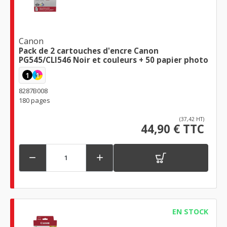
Canon
Pack de 2 cartouches d'encre Canon
PG545/CLI546 Noir et couleurs + 50 papier photo
1
1
8287B008
180 pages
(37,42 HT)
44,90 € TTC


EN STOCK