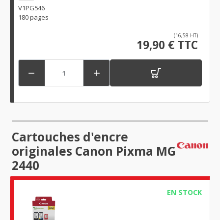
V1PG546
180 pages
(16,58 HT)
19,90 € TTC


Cartouches d'encre
originales Canon Pixma MG
2440
EN STOCK