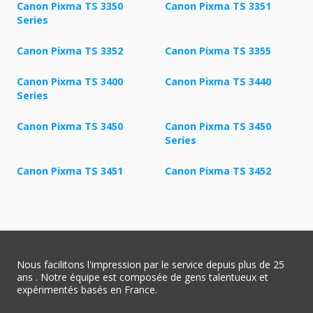
Canon Pixma TS 3350
Canon Pixma TS 3351
Series
Canon Pixma TS 3352
Canon Pixma TS 3355
Canon Pixma TS 3400
Canon Pixma TS 3440
Series
Canon Pixma TS 3450
Canon Pixma TS 3450
Series
Canon Pixma TS 3451
Canon Pixma TS 3452
Nous facilitons l'impression par le service depuis plus de 25
ans . Notre équipe est composée de gens talentueux et
expérimentés basés en France.