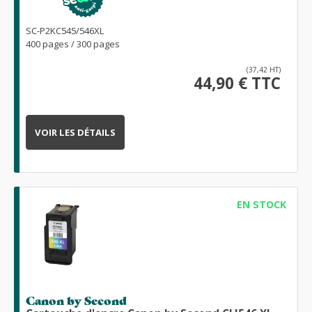
SC-P2KC545/546XL
400 pages / 300 pages
(37,42 HT)
44,90 € TTC
VOIR LES DÉTAILS
EN STOCK
Canon by Second