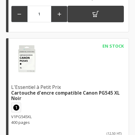


EN STOCK
L'Essentiel à Petit Prix
Cartouche d'encre compatible Canon PG545 XL
Noir
1
V1PG545XL
400 pages
(12,50 HT)