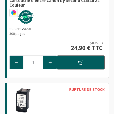
Cartouche d'encre Canon by Second CLI546 XL
Couleur
1
SC-C8PG546XL
300 pages
(20,75 HT)
24,90 € TTC


RUPTURE DE STOCK