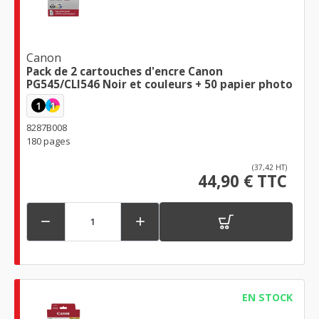
Canon
Pack de 2 cartouches d'encre Canon
PG545/CLI546 Noir et couleurs + 50 papier photo
1
1
8287B008
180 pages
(37,42 HT)
44,90 € TTC


EN STOCK