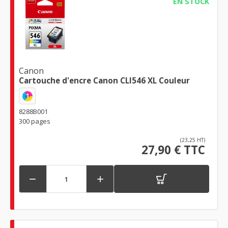
EN STOCK
Canon
Cartouche d'encre Canon CLI546 XL Couleur
1
8288B001
300 pages
(23,25 HT)
27,90 € TTC

