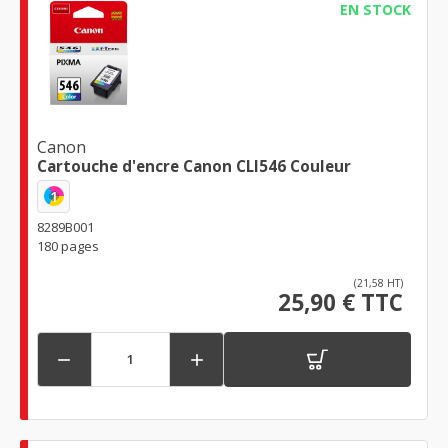
EN STOCK
Canon
Cartouche d'encre Canon CLI546 Couleur
1
8289B001
180 pages
(21,58 HT)
25,90 € TTC

