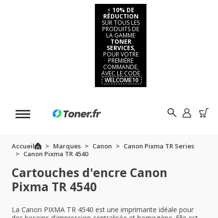
⚡
10% DE
RÉDUCTION
SUR TOUS LES
PRODUITS DE
LA GAMME
TONER
SERVICES,
POUR VOTRE
PREMIÈRE
COMMANDE,
AVEC LE CODE
WELCOME10
Accueil
Marques
Canon
Canon Pixma TR Series
Canon Pixma TR 4540
Cartouches d'encre Canon
Pixma TR 4540
La Canon PIXMA TR 4540 est une imprimante idéale pour
des besoins d'impression centralisée et homogène. Elle est