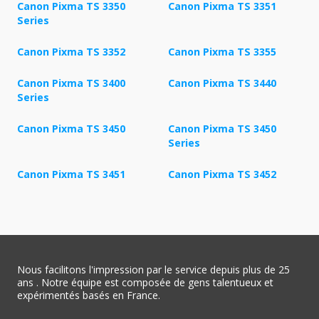
Canon Pixma TS 3350
Canon Pixma TS 3351
Series
Canon Pixma TS 3352
Canon Pixma TS 3355
Canon Pixma TS 3400
Canon Pixma TS 3440
Series
Canon Pixma TS 3450
Canon Pixma TS 3450
Series
Canon Pixma TS 3451
Canon Pixma TS 3452
Nous facilitons l'impression par le service depuis plus de 25
ans . Notre équipe est composée de gens talentueux et
expérimentés basés en France.