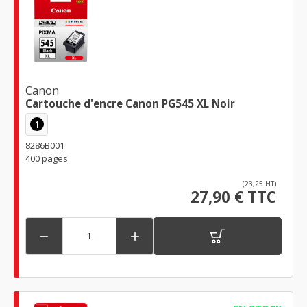
Canon
Cartouche d'encre Canon PG545 XL Noir
1
8286B001
400 pages
(23,25 HT)
27,90 € TTC

