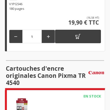
V1PG546
180 pages
(16,58 HT)
19,90 € TTC


Cartouches d'encre
originales Canon Pixma TR
4540
EN STOCK