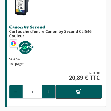
Canon by Second
Cartouche d'encre Canon by Second CLI546
Couleur
1
SC-C546
180 pages
(17,41 HT)
20,89 € TTC

