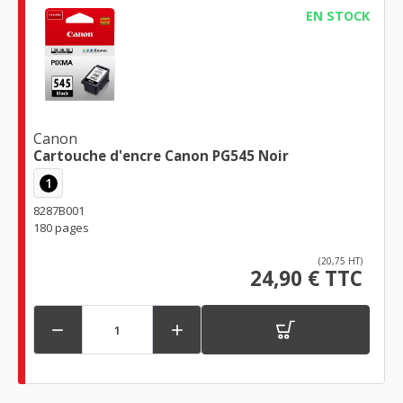
EN STOCK
Canon
Cartouche d'encre Canon PG545 Noir
1
8287B001
180 pages
(20,75 HT)
24,90 € TTC

