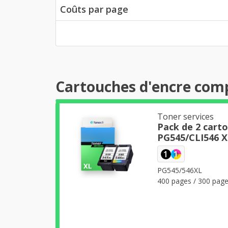
Coûts par page
Cartouches d'encre com
Toner services
Pack de 2 cart
PG545/CLI546 XL
1
1
PG545/546XL
400 pages / 300 pag