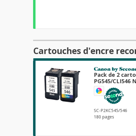
Cartouches d'encre reco
Canon by Secon
Pack de 2 cart
PG545/CLI546 N
1
SC-P2KC545/546
180 pages