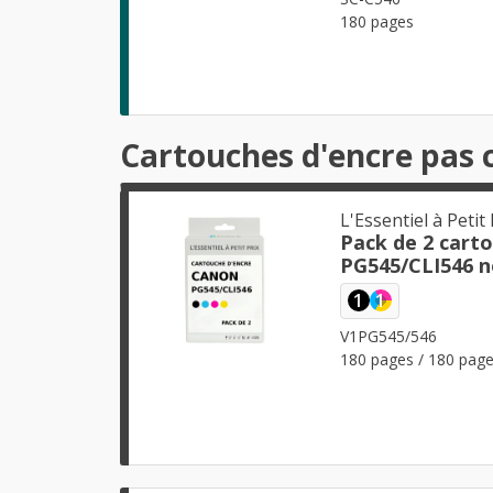
180 pages
Cartouches d'encre pas 
L'Essentiel à Petit 
Pack de 2 cart
PG545/CLI546 no
1
1
V1PG545/546
180 pages / 180 pag