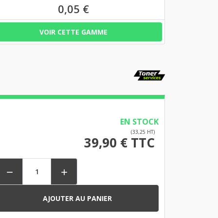
0,05 €
VOIR CETTE GAMME
EN STOCK
(33,25 HT)
39,90 € TTC


AJOUTER AU PANIER