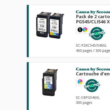
Canon by Secon
Pack de 2 cart
PG545/CLI546 X
1
1
SC-P2KC545/546XL
400 pages / 300 pag
Canon by Secon
Cartouche d'en
1
SC-C8PG546XL
300 pages