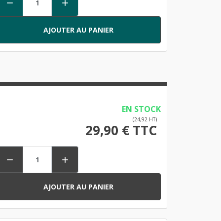


AJOUTER AU PANIER
EN STOCK
(24,92 HT)
29,90 € TTC


AJOUTER AU PANIER