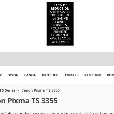
⚡
10% DE
RÉDUCTION
SUR TOUS LES
PRODUITS DE
LA GAMME
TONER
SERVICES,
POUR VOTRE
PREMIÈRE
COMMANDE,
AVEC LE CODE
WELCOME10
P
EPSON
CANON
BROTHER
LEXMARK
SAMSUNG
KON
S Series
Canon Pixma TS 3355
on Pixma TS 3355
déale pour des besoins d'impression centralisée et homogè