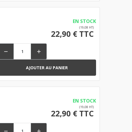
EN STOCK
(19,08 HT)
22,90 € TTC


AJOUTER AU PANIER
EN STOCK
(19,08 HT)
22,90 € TTC

