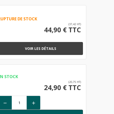
RUPTURE DE STOCK
(37,42 HT)
44,90 € TTC
VOIR LES DÉTAILS
EN STOCK
(20,75 HT)
24,90 € TTC

