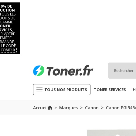
10% DE
UCTION
TOUS LES
DUITS DE
 GAMME
ONER
RVICES,
R VOTRE
EMIÈRE
MANDE,
 LE CODE
LCOME10
TOUS NOS PRODUITS
TONER SERVICES
H
Accueil
Marques
Canon
Canon PGI545/