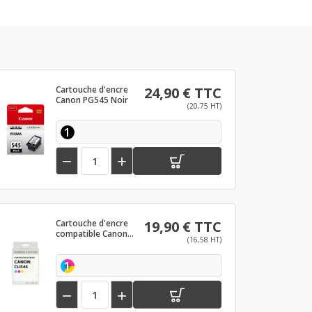
Cartouche d'encre
24,90 € TTC
Canon PG545 Noir
(20,75 HT)
1


Cartouche d'encre
19,90 € TTC
compatible Canon
(16,58 HT)
CLI546 Couleur
1

