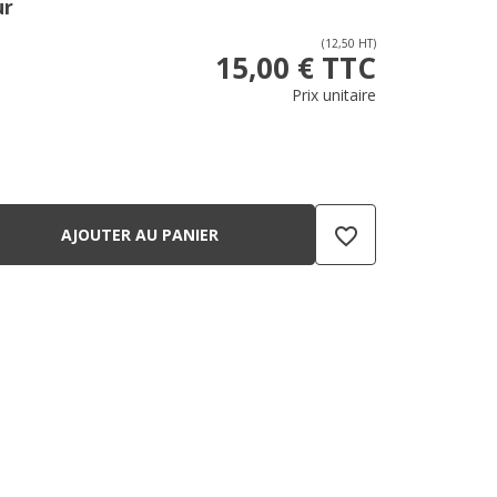
ur
(12,50 HT)
15,00 € TTC
Prix unitaire
favorite_border
AJOUTER AU PANIER