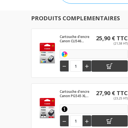
PRODUITS COMPLEMENTAIRES
Cartouche d'encre
25,90 € TTC
Canon CLI546
(21,58 HT)
Couleur
1


Cartouche d'encre
27,90 € TTC
Canon PG545 XL
(23,25 HT)
Noir
1

