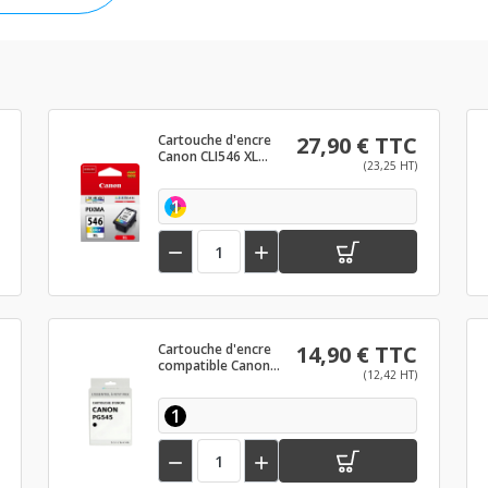
Cartouche d'encre
27,90 € TTC
Canon CLI546 XL
(23,25 HT)
Couleur
1


Cartouche d'encre
14,90 € TTC
compatible Canon
(12,42 HT)
PG545 Noir
1

