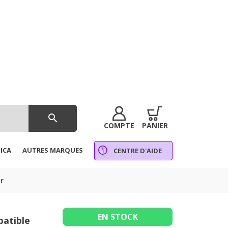
search
COMPTE
PANIER
ICA
AUTRES MARQUES
CENTRE D'AIDE
r
EN STOCK
patible