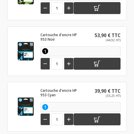


Cartouche d'encre HP
53,90 € TTC
953 Noir
(44,92 HT)
1


Cartouche d'encre HP
39,90 € TTC
953 Cyan
(33,25 HT)
1

