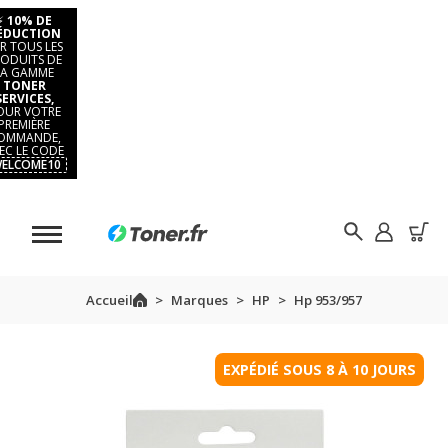
⚡
10% DE
ÉDUCTION
R TOUS LES
ODUITS DE
LA GAMME
TONER
SERVICES,
OUR VOTRE
PREMIÈRE
OMMANDE,
EC LE CODE
ELCOME10
Accueil
Marques
HP
Hp 953/957
EXPÉDIÉ SOUS 8 À 10 JOURS