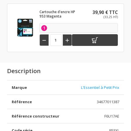
Cartouche d'encre HP
39,90 € TTC
953 Magenta
(33,25 HT)
1


Description
Marque
L'Essentiel à Petit Prix
Référence
34677011387
Référence constructeur
F6U17AE
Code série
953XL