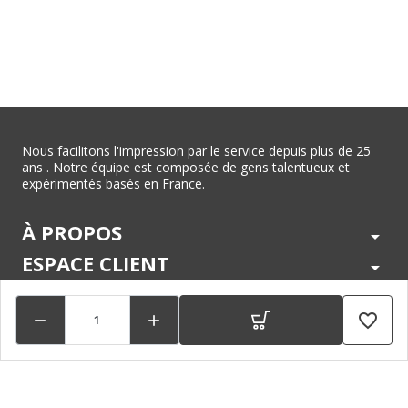
Nous facilitons l'impression par le service depuis plus de 25
ans . Notre équipe est composée de gens talentueux et
expérimentés basés en France.
À PROPOS
arrow_drop_down
ESPACE CLIENT
arrow_drop_down
CENTRE D'AIDE
arrow_drop_down
favorite_border


LÉGAL
arrow_drop_down
MARQUES
arrow_drop_down
PAIEMENTS SÉCURISÉS
arrow_drop_down