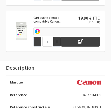
Cartouche d'encre
19,90 € TTC
compatible Canon
(16,58 HT)
CLI546 Couleur
1


Description
Marque
Référence
34677014839
Référence constructeur
CL546XL, 8288B001