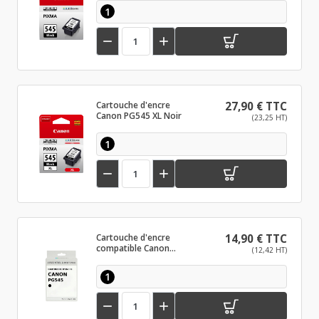
1


Cartouche d'encre
27,90 € TTC
Canon PG545 XL Noir
(23,25 HT)
1


Cartouche d'encre
14,90 € TTC
compatible Canon
(12,42 HT)
PG545 Noir
1

