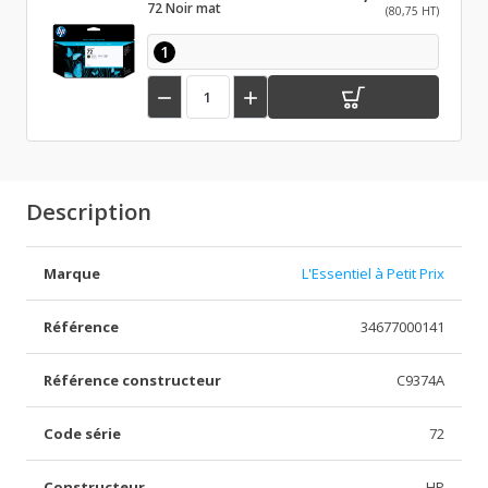
72 Noir mat
(80,75 HT)
1


Description
Marque
L'Essentiel à Petit Prix
Référence
34677000141
Référence constructeur
C9374A
Code série
72
Constructeur
HP