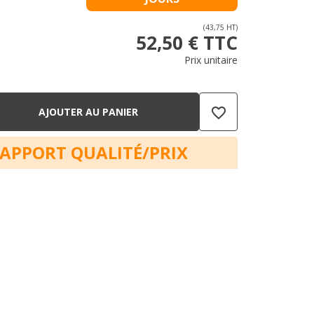
(43,75 HT)
52,50 € TTC
Prix unitaire
favorite_border
AJOUTER AU PANIER
RAPPORT QUALITÉ/PRIX