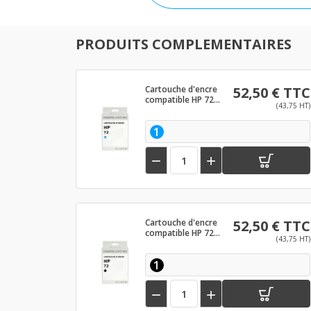
PRODUITS COMPLEMENTAIRES
Cartouche d'encre
52,50 € TTC
compatible HP 72
(43,75 HT)
Cyan
1


Cartouche d'encre
52,50 € TTC
compatible HP 72
(43,75 HT)
Noir mat
1

