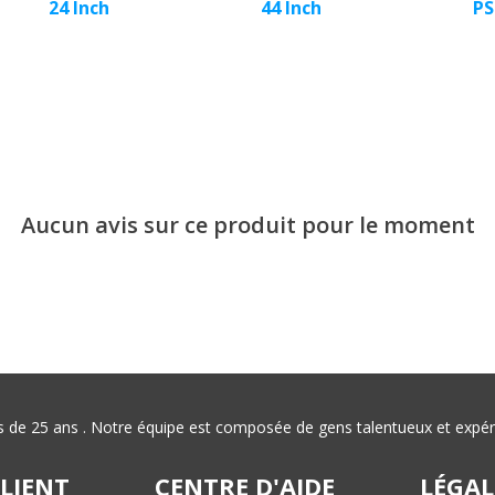
24 Inch
44 Inch
PS
Aucun avis sur ce produit pour le moment
plus de 25 ans . Notre équipe est composée de gens talentueux et exp
CLIENT
CENTRE D'AIDE
LÉGAL