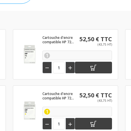
Cartouche d'encre
52,50 € TTC
compatible HP 72
(43,75 HT)
Gris
1


Cartouche d'encre
52,50 € TTC
compatible HP 72
(43,75 HT)
Jaune
1

