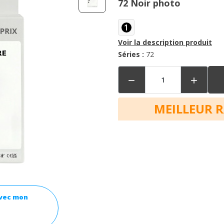
72 Noir photo
1
Voir la description produit
Séries :
72


MEILLEUR 
avec mon