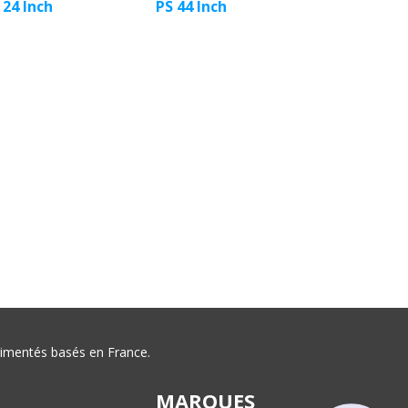
 24 Inch
PS 44 Inch
érimentés basés en France.
MARQUES