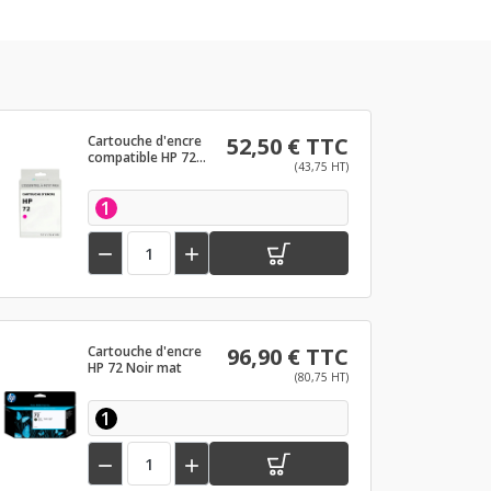
Cartouche d'encre
52,50 € TTC
compatible HP 72
(43,75 HT)
Magenta
1


Cartouche d'encre
96,90 € TTC
HP 72 Noir mat
(80,75 HT)
1

