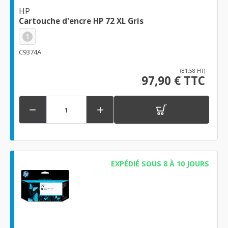
HP
Cartouche d'encre HP 72 XL Gris
1
C9374A
(81,58 HT)
97,90 € TTC


EXPÉDIÉ SOUS 8 À 10 JOURS