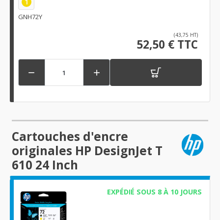
1
GNH72Y
(43,75 HT)
52,50 € TTC


Cartouches d'encre
originales HP DesignJet T
610 24 Inch
EXPÉDIÉ SOUS 8 À 10 JOURS