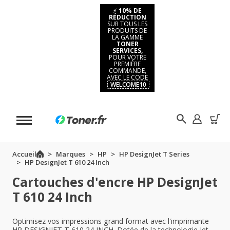
⚡
10% DE
RÉDUCTION
SUR TOUS LES
PRODUITS DE
LA GAMME
TONER
SERVICES,
POUR VOTRE
PREMIÈRE
COMMANDE,
AVEC LE CODE
WELCOME10
Accueil
Marques
HP
HP DesignJet T Series
HP DesignJet T 610 24 Inch
Cartouches d'encre HP DesignJet
T 610 24 Inch
Optimisez vos impressions grand format avec l'imprimante
HP DESIGNJET T 610 24 INCH. Dotée de la technologie Jet