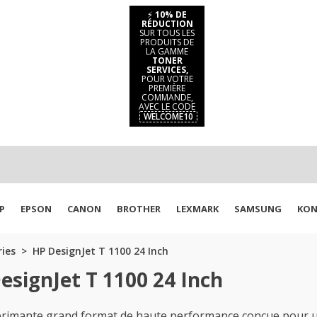
⚡
10% DE
RÉDUCTION
SUR TOUS LES
PRODUITS DE
LA GAMME
TONER
SERVICES,
POUR VOTRE
PREMIÈRE
COMMANDE,
AVEC LE CODE
WELCOME10
P
EPSON
CANON
BROTHER
LEXMARK
SAMSUNG
KON
ries
HP DesignJet T 1100 24 Inch
esignJet T 1100 24 Inch
rimante grand format de haute performance conçue pour un