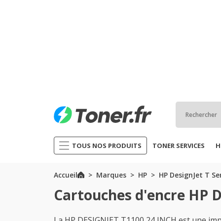
TOUS NOS PRODUITS
TONER SERVICES
H
Accueil
Marques
HP
HP DesignJet T Se
Cartouches d'encre HP D
La HP DESIGNJET T1100 24 INCH est une imp