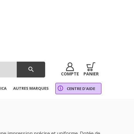
search
COMPTE
PANIER
ICA
AUTRES MARQUES
CENTRE D'AIDE
e impression précise et uniforme. Dotée de