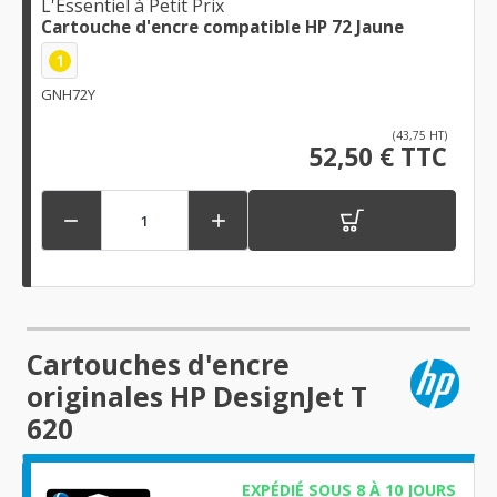
L'Essentiel à Petit Prix
Cartouche d'encre compatible HP 72 Jaune
1
GNH72Y
(43,75 HT)
52,50 € TTC


Cartouches d'encre
originales HP DesignJet T
620
EXPÉDIÉ SOUS 8 À 10 JOURS