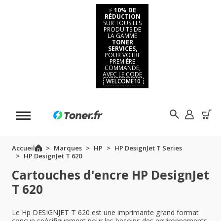
⚡
10% DE
RÉDUCTION
SUR TOUS LES
PRODUITS DE
LA GAMME
TONER
SERVICES,
POUR VOTRE
PREMIÈRE
COMMANDE,
AVEC LE CODE
WELCOME10
Accueil
Marques
HP
HP DesignJet T Series
HP DesignJet T 620
Cartouches d'encre HP DesignJet
T 620
Le Hp DESIGNJET T 620 est une imprimante grand format
conçue spécifiquement pour les besoins des environnements