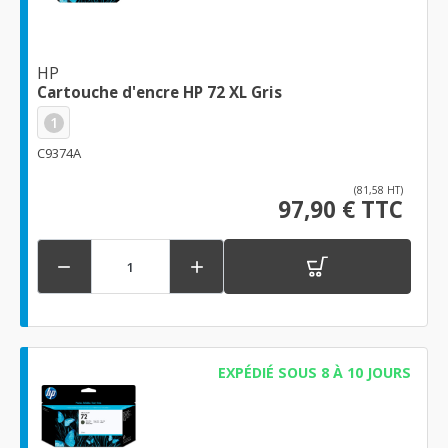
HP
Cartouche d'encre HP 72 XL Gris
1
C9374A
(81,58 HT)
97,90 € TTC


EXPÉDIÉ SOUS 8 À 10 JOURS