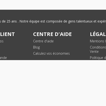
plus de 25 ans . Notre équipe est composée de gens talentueux et exp
CLIENT
CENTRE D'AIDE
LÉGAL
vos
Centre d'aide
Mentions l
Blog
Condition
Vente
Calculez vos économies
ande
Politique 
des donn
personnel
Plan du si
SUIVEZ NOUS !
© 2026 - Toner Services