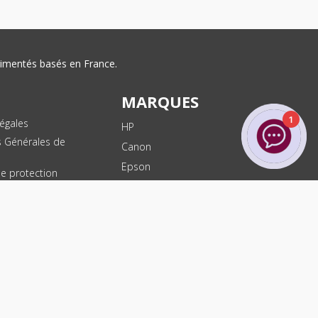
érimentés basés en France.
MARQUES
1
égales
HP
s Générales de
Canon
Epson
de protection
ées
Brother
les
Dell
te