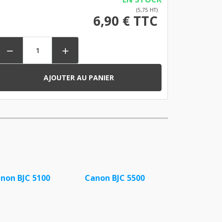
(5,75 HT)
6,90 € TTC


AJOUTER AU PANIER
non BJC 5100
Canon BJC 5500