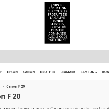
⚡
10% DE
RÉDUCTION
SUR TOUS LES
PRODUITS DE
LA GAMME
TONER
SERVICES,
POUR VOTRE
PREMIÈRE
COMMANDE,
AVEC LE CODE
WELCOME10
P
EPSON
CANON
BROTHER
LEXMARK
SAMSUNG
KON
s
Canon F 20
n F 20
ssion monochrome conçu par Canon pour répondre aux beso