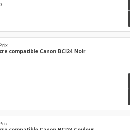
es
Prix
cre compatible Canon BCI24 Noir
Prix
cre compatible Canon BCI24 Couleur