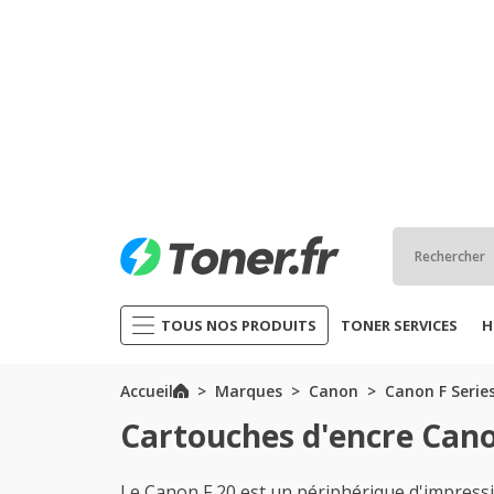
TOUS NOS PRODUITS
TONER SERVICES
H
Accueil
Marques
Canon
Canon F Serie
Cartouches d'encre Cano
Le Canon F 20 est un périphérique d'impre