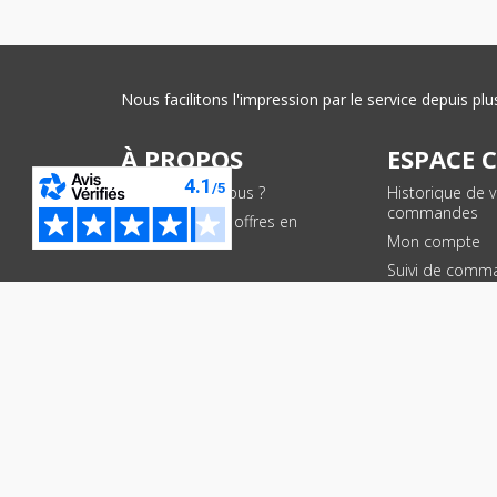
Nous facilitons l'impression par le service depuis 
À PROPOS
ESPACE 
Qui sommes-nous ?
Historique de 
commandes
Conditions des offres en
cours
Mon compte
Suivi de comm
PAIEMENTS SÉCURISÉS