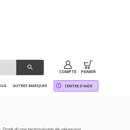
search
COMPTE
PANIER
ICA
AUTRES MARQUES
CENTRE D'AIDE
. Doté d'une technologie de réservoir