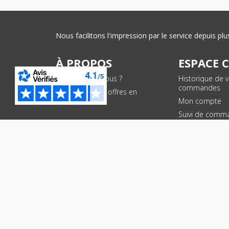
Nous facilitons l'impression par le service depuis 
À PROPOS
ESPACE 
Qui sommes-nous ?
Historique de 
commandes
Conditions des offres en
cours
Mon compte
Suivi de comm
PAIEMENTS SÉCURISÉS