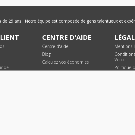
plus de 25 ans . Notre équipe est composée de gens talentueux et exp
CLIENT
CENTRE D'AIDE
LÉGAL
vos
Centre d'aide
Mentions l
Blog
Condition
Vente
Calculez vos économies
ande
Politique 
des donn
personnel
Plan du si
SUIVEZ NOUS !
© 2026 - Toner Services