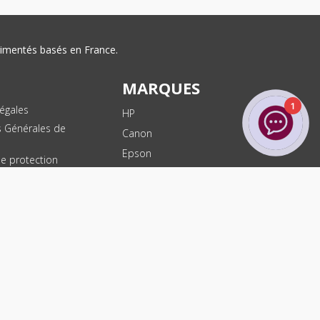
érimentés basés en France.
MARQUES
1
égales
HP
s Générales de
Canon
Epson
de protection
ées
Brother
les
Dell
te