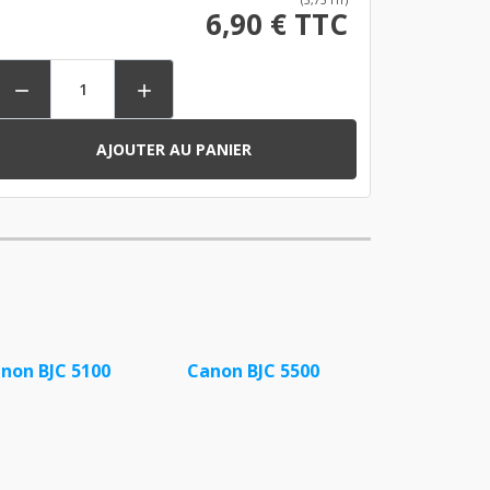
(5,75 HT)
6,90 € TTC


AJOUTER AU PANIER
non BJC 5100
Canon BJC 5500