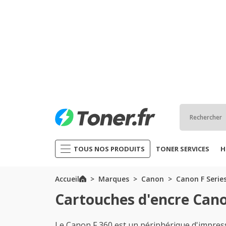
TOUS NOS PRODUITS
TONER SERVICES
H
Accueil
Marques
Canon
Canon F Serie
Cartouches d'encre Cano
Le Canon F 360 est un périphérique d'impres