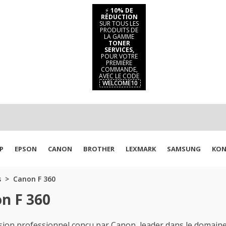
⚡
10% DE
RÉDUCTION
SUR TOUS LES
PRODUITS DE
LA GAMME
TONER
SERVICES,
POUR VOTRE
PREMIÈRE
COMMANDE,
AVEC LE CODE
WELCOME10
P
EPSON
CANON
BROTHER
LEXMARK
SAMSUNG
KON
s
Canon F 360
n F 360
sion professionnel conçu par Canon, leader dans le domaine