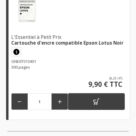
L'Essentiel à Petit Prix
Cartouche d'encre compatible Epson Lotus Noir
1
GNE6T013401
300 pages
(8,25 HT)
9,90 € TTC

