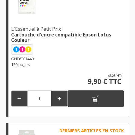
L'Essentiel à Petit Prix
Cartouche d'encre compatible Epson Lotus
Couleur
1
1
1
GNE6T014401
150 pages
(8,25 HT)
9,90 € TTC


DERNIERS ARTICLES EN STOCK