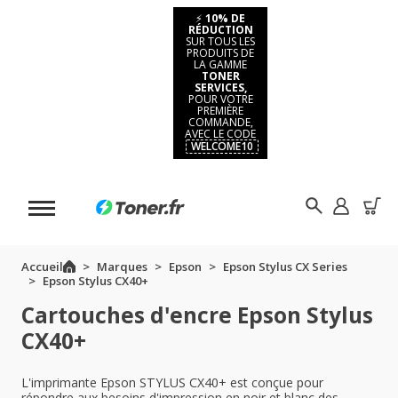
⚡
10% DE
RÉDUCTION
SUR TOUS LES
PRODUITS DE
LA GAMME
TONER
SERVICES,
POUR VOTRE
PREMIÈRE
COMMANDE,
AVEC LE CODE
WELCOME10
Accueil
Marques
Epson
Epson Stylus CX Series
Epson Stylus CX40+
Cartouches d'encre Epson Stylus
CX40+
L'imprimante Epson STYLUS CX40+ est conçue pour
répondre aux besoins d'impression en noir et blanc des