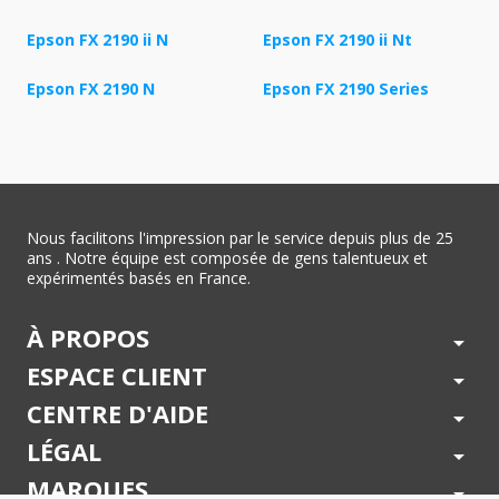
Epson FX 2190 ii N
Epson FX 2190 ii Nt
Epson FX 2190 N
Epson FX 2190 Series
Nous facilitons l'impression par le service depuis plus de 25
ans . Notre équipe est composée de gens talentueux et
expérimentés basés en France.
À PROPOS
arrow_drop_down
ESPACE CLIENT
arrow_drop_down
CENTRE D'AIDE
arrow_drop_down
LÉGAL
arrow_drop_down
MARQUES
arrow_drop_down