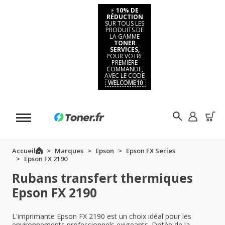
⚡
10% DE
RÉDUCTION
SUR TOUS LES
PRODUITS DE
LA GAMME
TONER
SERVICES,
POUR VOTRE
PREMIÈRE
COMMANDE,
AVEC LE CODE
WELCOME10
Accueil
Marques
Epson
Epson FX Series
Epson FX 2190
Rubans transfert thermiques
Epson FX 2190
L'imprimante Epson FX 2190 est un choix idéal pour les
environnements professionnels exigeants. Dotée de la