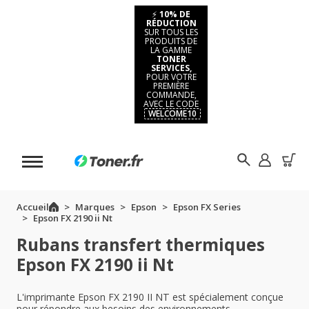
⚡
10% DE
RÉDUCTION
SUR TOUS LES
PRODUITS DE
LA GAMME
TONER
SERVICES,
POUR VOTRE
PREMIÈRE
COMMANDE,
AVEC LE CODE
WELCOME10
Accueil
Marques
Epson
Epson FX Series
Epson FX 2190 ii Nt
Rubans transfert thermiques
Epson FX 2190 ii Nt
L'imprimante Epson FX 2190 II NT est spécialement conçue
pour répondre aux besoins des environnements