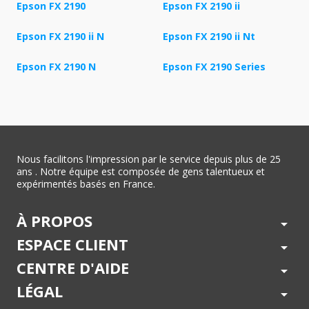
Epson FX 2190
Epson FX 2190 ii
Epson FX 2190 ii N
Epson FX 2190 ii Nt
Epson FX 2190 N
Epson FX 2190 Series
Nous facilitons l'impression par le service depuis plus de 25
ans . Notre équipe est composée de gens talentueux et
expérimentés basés en France.
À PROPOS
arrow_drop_down
ESPACE CLIENT
arrow_drop_down
CENTRE D'AIDE
arrow_drop_down
LÉGAL
arrow_drop_down