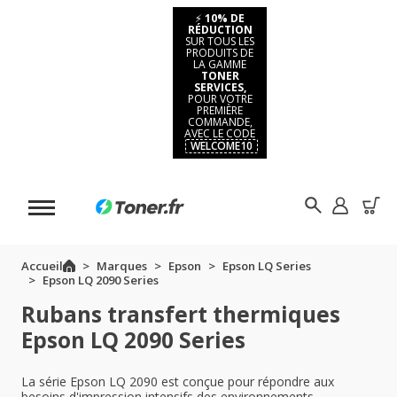
⚡
10% DE
RÉDUCTION
SUR TOUS LES
PRODUITS DE
LA GAMME
TONER
SERVICES,
POUR VOTRE
PREMIÈRE
COMMANDE,
AVEC LE CODE
WELCOME10
Accueil
Marques
Epson
Epson LQ Series
Epson LQ 2090 Series
Rubans transfert thermiques
Epson LQ 2090 Series
La série Epson LQ 2090 est conçue pour répondre aux
besoins d'impression intensifs des environnements