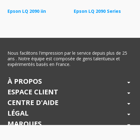
Epson LQ 2090 iin
Epson LQ 2090 Series
Nous facilitons l'impression par le service depuis plus de 25
ans . Notre équipe est composée de gens talentueux et
expérimentés basés en France.
À PROPOS
arrow_drop_down
ESPACE CLIENT
arrow_drop_down
CENTRE D'AIDE
arrow_drop_down
LÉGAL
arrow_drop_down
MARQUES
arrow_drop_down
PAIEMENTS SÉCURISÉS
arrow_drop_down