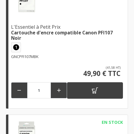
L'Essentiel à Petit Prix
Cartouche d'encre compatible Canon PFI107
Noir
1
GNCPFI107MBK
(41,58 HT)
49,90 € TTC


EN STOCK