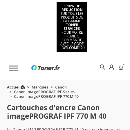
⚡
10% DE
RÉDUCTION
SUR TOUS LES
PRODUITS DE
LA GAMME
TONER
SERVICES,
POUR VOTRE
PREMIÈRE
COMMANDE,
AVEC LE CODE
WELCOME10
Accueil
Marques
Canon
Canon imagePROGRAF IPF Series
Canon imagePROGRAF IPF 770 M 40
Cartouches d'encre Canon
imagePROGRAF IPF 770 M 40
Le Canon IMAGEPROGRAF IPF 770 M 40 est une imprimante