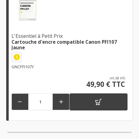
L'Essentiel à Petit Prix
Cartouche d'encre compatible Canon PFI107
Jaune
1
GNCPFI107Y
(41,58 HT)
49,90 € TTC

