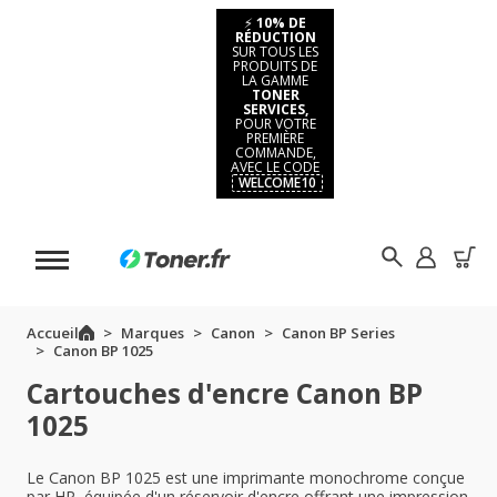
⚡
10% DE
RÉDUCTION
SUR TOUS LES
PRODUITS DE
LA GAMME
TONER
SERVICES,
POUR VOTRE
PREMIÈRE
COMMANDE,
AVEC LE CODE
WELCOME10
Accueil
Marques
Canon
Canon BP Series
Canon BP 1025
Cartouches d'encre Canon BP
1025
Le Canon BP 1025 est une imprimante monochrome conçue
par HP, équipée d'un réservoir d'encre offrant une impression