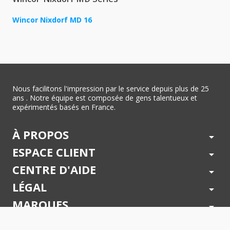
Wincor Nixdorf MD 16
Nous facilitons l'impression par le service depuis plus de 25
ans . Notre équipe est composée de gens talentueux et
expérimentés basés en France.
À PROPOS
arrow_drop_down
ESPACE CLIENT
arrow_drop_down
CENTRE D'AIDE
arrow_drop_down
LÉGAL
arrow_drop_down
MARQUES
arrow_drop_down
PAIEMENTS SÉCURISÉS
arrow_drop_down