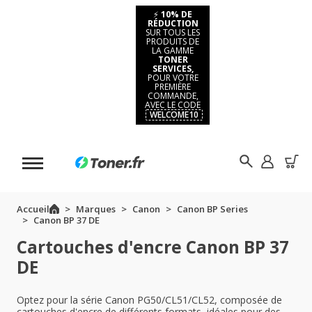
⚡
10% DE
RÉDUCTION
SUR TOUS LES
PRODUITS DE
LA GAMME
TONER
SERVICES,
POUR VOTRE
PREMIÈRE
COMMANDE,
AVEC LE CODE
WELCOME10
Accueil
Marques
Canon
Canon BP Series
Canon BP 37 DE
Cartouches d'encre Canon BP 37
DE
Optez pour la série Canon PG50/CL51/CL52, composée de
cartouches d'encre de différents formats, idéales pour des