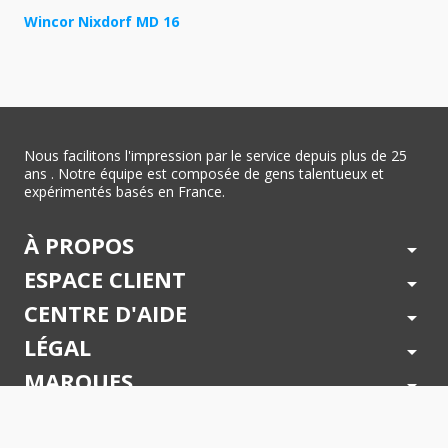
Wincor Nixdorf MD 16
Nous facilitons l'impression par le service depuis plus de 25
ans . Notre équipe est composée de gens talentueux et
expérimentés basés en France.
À PROPOS
arrow_drop_down
ESPACE CLIENT
arrow_drop_down
CENTRE D'AIDE
arrow_drop_down
LÉGAL
arrow_drop_down
MARQUES
arrow_drop_down
PAIEMENTS SÉCURISÉS
arrow_drop_down