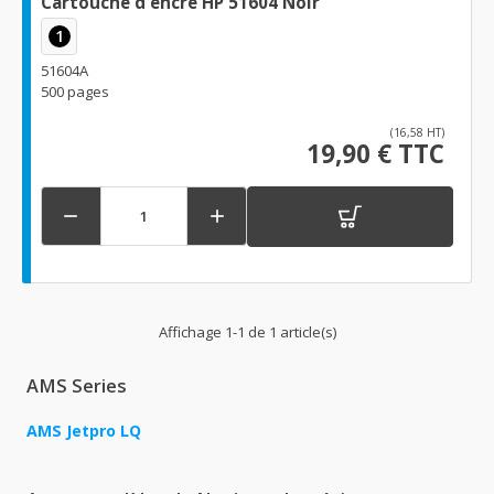
Cartouche d'encre HP 51604 Noir
1
51604A
500 pages
(16,58 HT)
19,90 € TTC


Affichage 1-1 de 1 article(s)
AMS Series
AMS Jetpro LQ