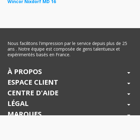
Wincor Nixdorf MD 16
Nous facilitons l'impression par le service depuis plus de 25
ans . Notre équipe est composée de gens talentueux et
expérimentés basés en France.
À PROPOS
arrow_drop_down
ESPACE CLIENT
arrow_drop_down
CENTRE D'AIDE
arrow_drop_down
LÉGAL
arrow_drop_down
MARQUES
arrow_drop_down
PAIEMENTS SÉCURISÉS
arrow_drop_down
SUIVEZ NOUS !
arrow_drop_down