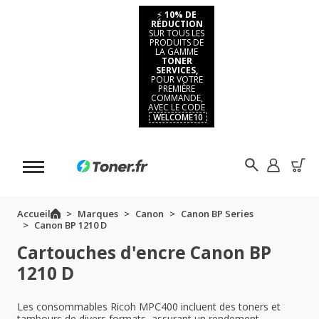
⚡
10% DE
RÉDUCTION
SUR TOUS LES
PRODUITS DE
LA GAMME
TONER
SERVICES,
POUR VOTRE
PREMIÈRE
COMMANDE,
AVEC LE CODE
WELCOME10
Accueil
Marques
Canon
Canon BP Series
Canon BP 1210 D
Cartouches d'encre Canon BP
1210 D
Les consommables Ricoh MPC400 incluent des toners et
tambours de divers formats, assurant un rendement