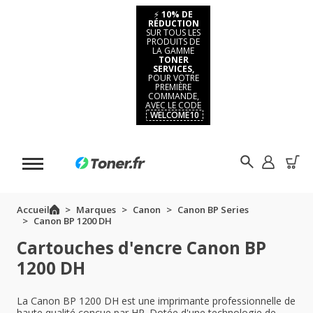
⚡
10% DE
RÉDUCTION
SUR TOUS LES
PRODUITS DE
LA GAMME
TONER
SERVICES,
POUR VOTRE
PREMIÈRE
COMMANDE,
AVEC LE CODE
WELCOME10
Accueil
Marques
Canon
Canon BP Series
Canon BP 1200 DH
Cartouches d'encre Canon BP
1200 DH
La Canon BP 1200 DH est une imprimante professionnelle de
haute qualité conçue par HP. Dotée d'une technologie de