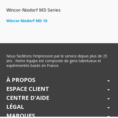
Wincor-Nixdorf MD Series
Wincor Nixdorf MD 16
Nous facilitons l'impression par le service depuis plus de 25
ans . Notre équipe est composée de gens talentueux et
expérimentés basés en France.
À PROPOS
arrow_drop_down
ESPACE CLIENT
arrow_drop_down
CENTRE D'AIDE
arrow_drop_down
LÉGAL
arrow_drop_down
MARQUES
arrow_drop_down