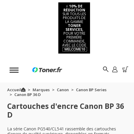
⚡
10% DE
RÉDUCTION
SUR TOUS LES
PRODUITS DE
LA GAMME
TONER
SERVICES,
POUR VOTRE
PREMIÈRE
COMMANDE,
AVEC LE CODE
WELCOME10
Accueil
Marques
Canon
Canon BP Series
Canon BP 36 D
Cartouches d'encre Canon BP 36
D
La série Canon PG540/CL541 rassemble des cartouches
d'encre de qualité supérieure, disponibles en formats