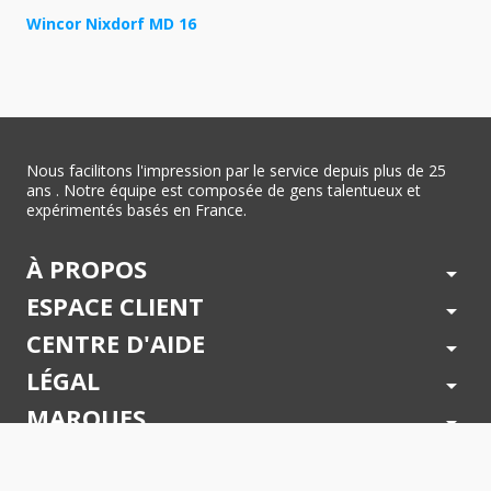
Wincor Nixdorf MD 16
Nous facilitons l'impression par le service depuis plus de 25
ans . Notre équipe est composée de gens talentueux et
expérimentés basés en France.
À PROPOS
arrow_drop_down
ESPACE CLIENT
arrow_drop_down
CENTRE D'AIDE
arrow_drop_down
LÉGAL
arrow_drop_down
MARQUES
arrow_drop_down
PAIEMENTS SÉCURISÉS
arrow_drop_down