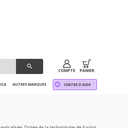
search
COMPTE
PANIER
ICA
AUTRES MARQUES
CENTRE D'AIDE
tralisée. Dotée de la technologie de fusion