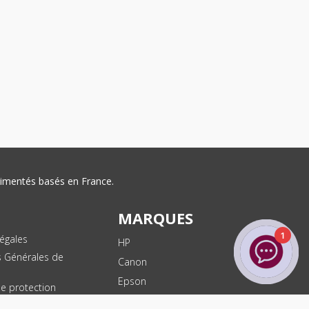
érimentés basés en France.
MARQUES
1
égales
HP
s Générales de
Canon
Epson
de protection
ées
Brother