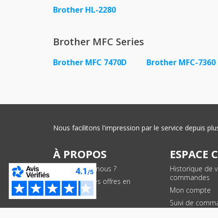
Brother HL-2280
Brother MFC Series
Brother MFC 7470D
Brother MFC-7360
Nous facilitons l'impression par le service depuis 
À PROPOS
ESPACE 
Qui sommes-nous ?
Historique de 
commandes
Conditions des offres en
cours
Mon compte
Suivi de comm