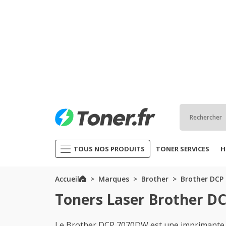
TOUS NOS PRODUITS
TONER SERVICES
H
Accueil
Marques
Brother
Brother DCP 
Toners Laser Brother D
Le Brother DCP 7070DW est une imprimante po