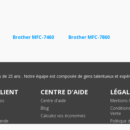
Brother MFC-7460
Brother MFC-7860
plus de 25 ans . Notre équipe est composée de gens talentueux et exp
CLIENT
CENTRE D'AIDE
LÉGAL
vos
Centre d'aide
Mentions l
Blog
Condition
Vente
Calculez vos économies
ande
Politique 
des donn