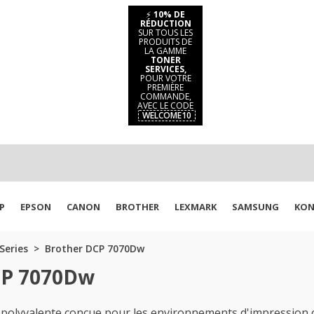
⚡
10% DE
RÉDUCTION
SUR TOUS LES
PRODUITS DE
LA GAMME
TONER
SERVICES,
POUR VOTRE
PREMIÈRE
COMMANDE,
AVEC LE CODE
WELCOME10
P
EPSON
CANON
BROTHER
LEXMARK
SAMSUNG
KON
Series
Brother DCP 7070Dw
CP 7070Dw
lyvalente conçue pour les environnements d'impression cen