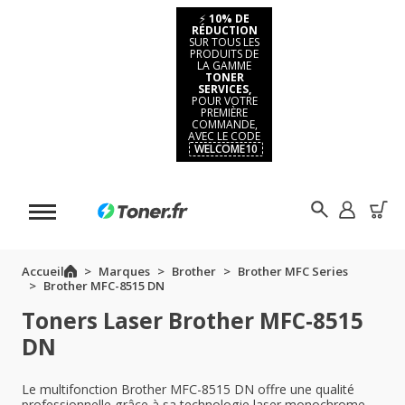
⚡
10% DE
RÉDUCTION
SUR TOUS LES
PRODUITS DE
LA GAMME
TONER
SERVICES,
POUR VOTRE
PREMIÈRE
COMMANDE,
AVEC LE CODE
WELCOME10
Accueil
Marques
Brother
Brother MFC Series
Brother MFC-8515 DN
Toners Laser Brother MFC-8515
DN
Le multifonction Brother MFC-8515 DN offre une qualité
professionnelle grâce à sa technologie laser monochrome.