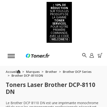
⚡
10% DE
RÉDUCTION
SUR TOUS LES
PRODUITS DE
LA GAMME
TONER
SERVICES,
POUR VOTRE
PREMIÈRE
COMMANDE,
AVEC LE CODE
WELCOME10
Accueil
Marques
Brother
Brother DCP Series
Brother DCP-8110 DN
Toners Laser Brother DCP-8110
DN
Le Brother DCP 8110 DN est une imprimante monochrome
idéale pour les environnements professionnels nécessitant