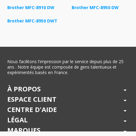
Brother MFC-8910 DW
Brother MFC-8950 DW
Brother MFC-8950 DWT
Nous facilitons l'impression par le service depuis plus de 25
ans . Notre équipe est composée de gens talentueux et
expérimentés basés en France.
À PROPOS
arrow_drop_down
ESPACE CLIENT
arrow_drop_down
CENTRE D'AIDE
arrow_drop_down
LÉGAL
arrow_drop_down
MARQUES
arrow_drop_down