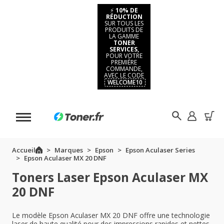
⚡
10% DE
RÉDUCTION
SUR TOUS LES
PRODUITS DE
LA GAMME
TONER
SERVICES,
POUR VOTRE
PREMIÈRE
COMMANDE,
AVEC LE CODE
WELCOME10
Accueil
Marques
Epson
Epson Aculaser Series
Epson Aculaser MX 20 DNF
Toners Laser Epson Aculaser MX
20 DNF
Le modèle Epson Aculaser MX 20 DNF offre une technologie
laser de haute qualité pour des impressions rapides et nettes.