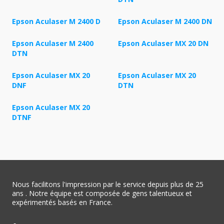
Epson Aculaser M 2400 D
Epson Aculaser M 2400 DN
Epson Aculaser M 2400
Epson Aculaser MX 20 DN
DTN
Epson Aculaser MX 20
Epson Aculaser MX 20
DNF
DTN
Epson Aculaser MX 20
DTNF
Nous facilitons l'impression par le service depuis plus de 25
ans . Notre équipe est composée de gens talentueux et
expérimentés basés en France.