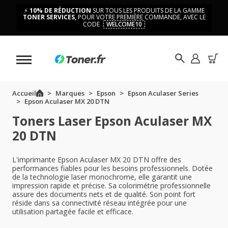
⚡
10% DE RÉDUCTION
SUR TOUS LES PRODUITS DE LA GAMME
TONER SERVICES,
POUR VOTRE PREMIÈRE COMMANDE, AVEC LE
CODE
WELCOME10
Accueil
Marques
Epson
Epson Aculaser Series
Epson Aculaser MX 20 DTN
Toners Laser Epson Aculaser MX
20 DTN
L'imprimante Epson Aculaser MX 20 DTN offre des
performances fiables pour les besoins professionnels. Dotée
de la technologie laser monochrome, elle garantit une
impression rapide et précise. Sa colorimétrie professionnelle
assure des documents nets et de qualité. Son point fort
réside dans sa connectivité réseau intégrée pour une
utilisation partagée facile et efficace.