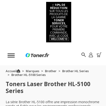
⚡
10% DE
RÉDUCTION
SUR TOUS LES
PRODUITS DE
LA GAMME
TONER
SERVICES,
POUR VOTRE
PREMIÈRE
COMMANDE,
AVEC LE CODE
WELCOME10
Accueil
Marques
Brother
Brother HL Series
Brother HL-5100 Series
Toners Laser Brother HL-5100
Series
La série Brother HL-5100 offre une impression monochrome
rapide et fiable pour les environnements professionnels.