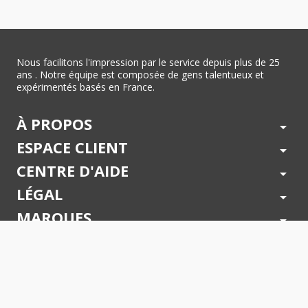
Nous facilitons l'impression par le service depuis plus de 25
ans . Notre équipe est composée de gens talentueux et
expérimentés basés en France.
À PROPOS
arrow_drop_down
ESPACE CLIENT
arrow_drop_down
CENTRE D'AIDE
arrow_drop_down
LÉGAL
arrow_drop_down
MARQUES
arrow_drop_down
PAIEMENTS SÉCURISÉS
arrow_drop_down
SUIVEZ NOUS !
arrow_drop_down