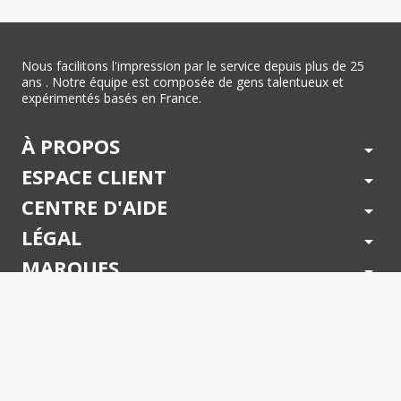
Nous facilitons l'impression par le service depuis plus de 25
ans . Notre équipe est composée de gens talentueux et
expérimentés basés en France.
À PROPOS
arrow_drop_down
ESPACE CLIENT
arrow_drop_down
CENTRE D'AIDE
arrow_drop_down
LÉGAL
arrow_drop_down
MARQUES
arrow_drop_down
PAIEMENTS SÉCURISÉS
arrow_drop_down
SUIVEZ NOUS !
arrow_drop_down