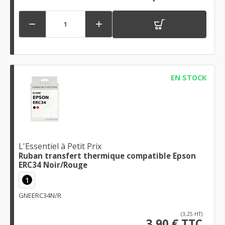


EN STOCK
L'Essentiel à Petit Prix
Ruban transfert thermique compatible Epson
ERC34 Noir/Rouge
1
GNEERC34N/R
(3,25 HT)
3,90 € TTC