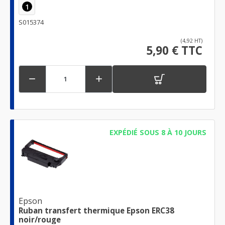
1
S015374
(4,92 HT)
5,90 € TTC


EXPÉDIÉ SOUS 8 À 10 JOURS
Epson
Ruban transfert thermique Epson ERC38
noir/rouge