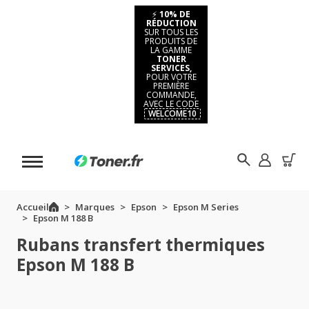
⚡
10% DE
RÉDUCTION
SUR TOUS LES
PRODUITS DE
LA GAMME
TONER
SERVICES,
POUR VOTRE
PREMIÈRE
COMMANDE,
AVEC LE CODE
WELCOME10
Accueil
Marques
Epson
Epson M Series
Epson M 188 B
Rubans transfert thermiques
Epson M 188 B