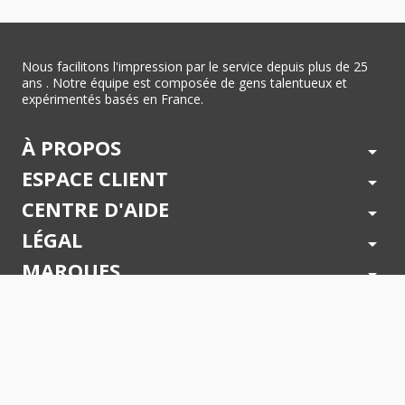
Nous facilitons l'impression par le service depuis plus de 25
ans . Notre équipe est composée de gens talentueux et
expérimentés basés en France.
À PROPOS
arrow_drop_down
ESPACE CLIENT
arrow_drop_down
CENTRE D'AIDE
arrow_drop_down
LÉGAL
arrow_drop_down
MARQUES
arrow_drop_down
PAIEMENTS SÉCURISÉS
arrow_drop_down
SUIVEZ NOUS !
arrow_drop_down