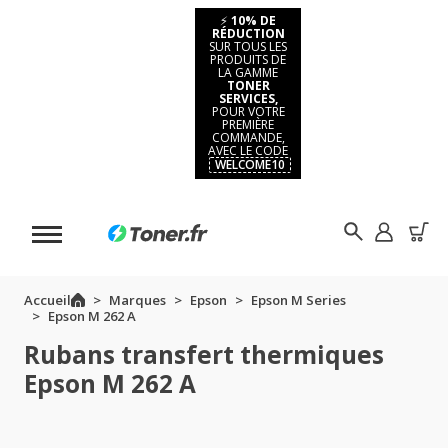
⚡
10% DE
RÉDUCTION
SUR TOUS LES
PRODUITS DE
LA GAMME
TONER
SERVICES,
POUR VOTRE
PREMIÈRE
COMMANDE,
AVEC LE CODE
WELCOME10
Accueil
Marques
Epson
Epson M Series
Epson M 262 A
Rubans transfert thermiques
Epson M 262 A