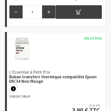


EN STOCK
L'Essentiel à Petit Prix
Ruban transfert thermique compatible Epson
ERC34 Noir/Rouge
1
GNEERC34N/R
(3,25 HT)
3,90 € TTC