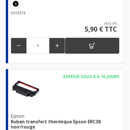
1
S015374
(4,92 HT)
5,90 € TTC


EXPÉDIÉ SOUS 8 À 10 JOURS
Epson
Ruban transfert thermique Epson ERC38
noir/rouge