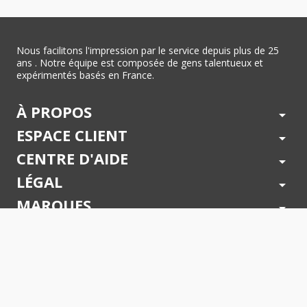
Nous facilitons l'impression par le service depuis plus de 25
ans . Notre équipe est composée de gens talentueux et
expérimentés basés en France.
À PROPOS
arrow_drop_down
ESPACE CLIENT
arrow_drop_down
CENTRE D'AIDE
arrow_drop_down
LÉGAL
arrow_drop_down
MARQUES
arrow_drop_down
PAIEMENTS SÉCURISÉS
arrow_drop_down
SUIVEZ NOUS !
arrow_drop_down