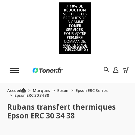
⚡
10% DE
RÉDUCTION
SUR TOUS LES
PRODUITS DE
LA GAMME
TONER
SERVICES,
POUR VOTRE
PREMIÈRE
COMMANDE,
AVEC LE CODE
WELCOME10
Accueil
Marques
Epson
Epson ERC Series
Epson ERC 30 34 38
Rubans transfert thermiques
Epson ERC 30 34 38