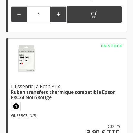


EN STOCK
L'Essentiel à Petit Prix
Ruban transfert thermique compatible Epson
ERC34 Noir/Rouge
1
GNEERC34N/R
(3,25 HT)
3,90 € TTC