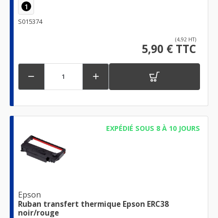
1
S015374
(4,92 HT)
5,90 € TTC


EXPÉDIÉ SOUS 8 À 10 JOURS
Epson
Ruban transfert thermique Epson ERC38
noir/rouge